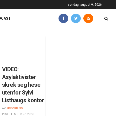
søndag, august 9, 2026
DCAST
VIDEO:
Asylaktivister
skrek seg hese
utenfor Sylvi
Listhaugs kontor
AV
FRIEORD.NO
SEPTEMBER 27, 2020