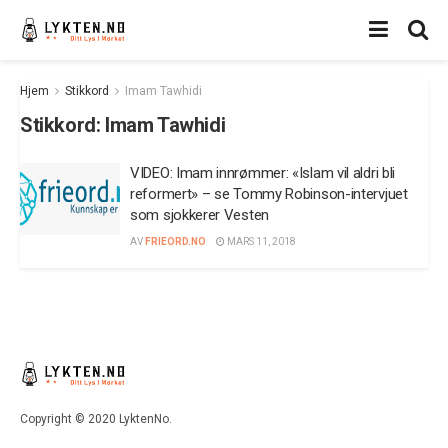
Hjem
Stikkord
Imam Tawhidi
Stikkord:
Imam Tawhidi
VIDEO: Imam innrømmer: «Islam vil aldri bli
reformert» – se Tommy Robinson-intervjuet
som sjokkerer Vesten
AV
FRIEORD.NO
MARS 11, 2018
Copyright © 2020 LyktenNo.