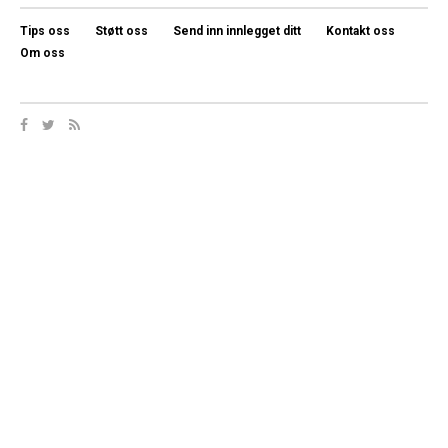
Tips oss
Støtt oss
Send inn innlegget ditt
Kontakt oss
Om oss