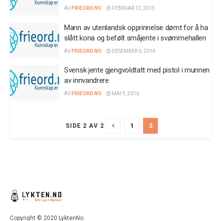
AV
FRIEORD.NO
FEBRUAR 12, 2015
Mann av utenlandsk opprinnelse dømt for å ha
slått kona og befølt småjente i svømmehallen
AV
FRIEORD.NO
DESEMBER 6, 2014
Svensk jente gjengvoldtatt med pistol i munnen
av innvandrere
AV
FRIEORD.NO
MAI 9, 2016
1
2
SIDE 2 AV 2
Copyright © 2020 LyktenNo.