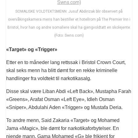
SOMALISKE VOLDTEKTSMENN: Jusuf Abdirizak blir observert på
overvåkingskamera mens han bestiller et hotellrom på The Premier Inn i
Bristol, hvor han og andre somaliere skal ha gjengvoldtatt en skolejente.
(Foto: Swns.com)
«Target» og «Trigger»
Etter en to måneder lang rettssak i Bristol Crown Court,
skal seks menn ha blitt dømt for en rekke kriminelle
handlinger fra voldtekt til narkotikasalg.
Disse skal være Liban Abdi «Left Back», Mustapha Farah
«Greens», Arafat Osman «Left Eye», Idleh Osman
«Sniper», Abdulahi Aden «Trigger» og Mustafa Deria.
To andre menn, Said Zakaria «Target» og Mohamed
Jama «Magic», ble dømt for narkotikaforbytelser. En
niende mann, Gama Mohamed «G» ble frikjent for