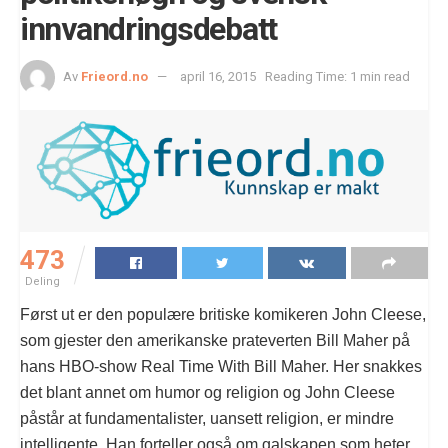
innvandringsdebatt
Av
Frieord.no
april 16, 2015
Reading Time: 1 min read
473
Deling
Først ut er den populære britiske komikeren John Cleese,
som gjester den amerikanske prateverten Bill Maher på
hans HBO-show Real Time With Bill Maher. Her snakkes
det blant annet om humor og religion og John Cleese
påstår at fundamentalister, uansett religion, er mindre
intelligente. Han forteller også om galskapen som heter