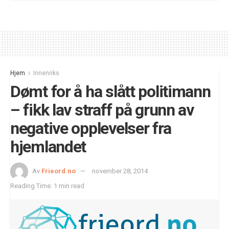
Hjem
Innenriks
Dømt for å ha slått politimann
– fikk lav straff på grunn av
negative opplevelser fra
hjemlandet
Av
Frieord.no
november 28, 2014
Reading Time: 1 min read