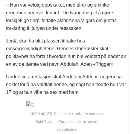
– Hun var veldig oppskaket, med tårer og sminke
rennende nedover kinnet. ‘De tvang meg til å gjøre
forskjellige ting’, fortalte aktor Anna Vigars om jentas
forklaring til juryen under rettssaken.
Jenta skal ha blitt plassert tilbake hos
omsorgsmyndighetene. Hennes storesøster skal i
politiavhør ha fortalt hvordan hun ble voldtatt på badet av
en av de dømte ved navn Abdulahi Aden «Trigger».
Under sin arrestasjon skal Abdulahi Aden «Trigger» ha
nektet for å ha voldtatt henne, og sagt han trodde hun var
17 og at hun ville ha sex med ham.
INGEN ANGER: De er bare «møkkete horer» sa
Said Zakaria «Target» under avhør om
voldtektene.