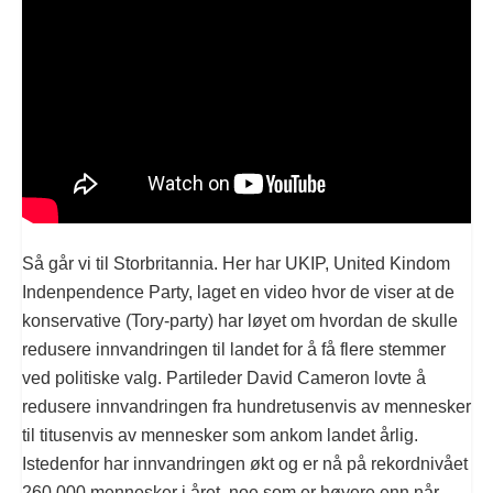
Så går vi til Storbritannia. Her har UKIP, United Kindom
Indenpendence Party, laget en video hvor de viser at de
konservative (Tory-party) har løyet om hvordan de skulle
redusere innvandringen til landet for å få flere stemmer
ved politiske valg. Partileder David Cameron lovte å
redusere innvandringen fra hundretusenvis av mennesker
til titusenvis av mennesker som ankom landet årlig.
Istedenfor har innvandringen økt og er nå på rekordnivået
260.000 mennesker i året, noe som er høyere enn når