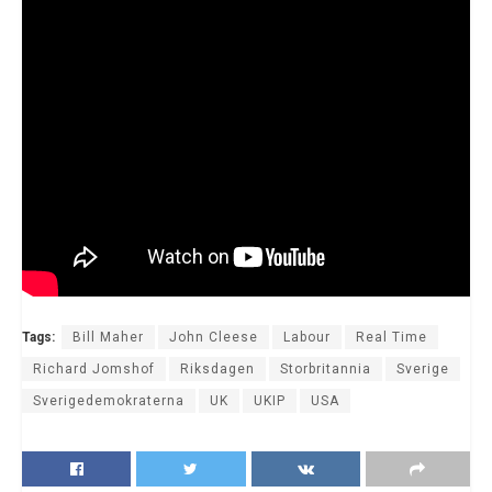
Tags:
Bill Maher
John Cleese
Labour
Real Time
Richard Jomshof
Riksdagen
Storbritannia
Sverige
Sverigedemokraterna
UK
UKIP
USA