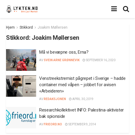
Hjem
Stikkord
Joakim Møllersen
Stikkord:
Joakim Møllersen
Må vi bevæpne oss, Erna?
AV
SVEIN ARNE GRØNNEVIK
SEPTEMBER 16, 2020
Venstreekstremist pågrepet i Sverige – hadde
container med våpen – jobbet for avisen
«Arbeideren»
AV
REDAKSJONEN
APRIL 30, 2019
Researchkollektivet INFO: Palestina-aktivister
bak spionside
AV
FRIEORD.NO
SEPTEMBER 9, 2014