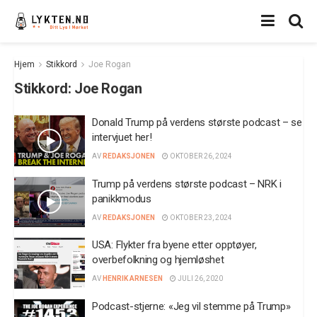
Hjem
Stikkord
Joe Rogan
Stikkord:
Joe Rogan
Donald Trump på verdens største podcast – se
intervjuet her!
AV
REDAKSJONEN
OKTOBER 26, 2024
Trump på verdens største podcast – NRK i
panikkmodus
AV
REDAKSJONEN
OKTOBER 23, 2024
USA: Flykter fra byene etter opptøyer,
overbefolkning og hjemløshet
AV
HENRIK ARNESEN
JULI 26, 2020
Podcast-stjerne: «Jeg vil stemme på Trump»