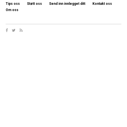
Tips oss
Støtt oss
Send inn innlegget ditt
Kontakt oss
Om oss