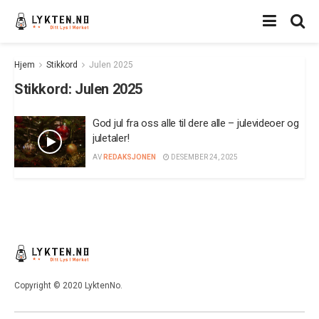
Hjem
Stikkord
Julen 2025
Stikkord:
Julen 2025
God jul fra oss alle til dere alle – julevideoer og
juletaler!
AV
REDAKSJONEN
DESEMBER 24, 2025
Copyright © 2020 LyktenNo.