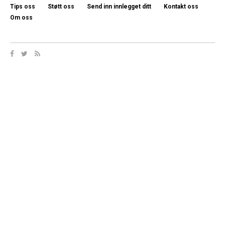
Tips oss
Støtt oss
Send inn innlegget ditt
Kontakt oss
Om oss