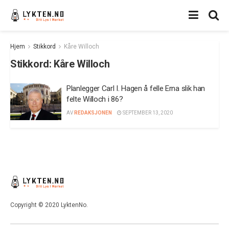
Hjem
Stikkord
Kåre Willoch
Stikkord:
Kåre Willoch
Planlegger Carl I. Hagen å felle Erna slik han
felte Willoch i 86?
AV
REDAKSJONEN
SEPTEMBER 13, 2020
Copyright © 2020 LyktenNo.