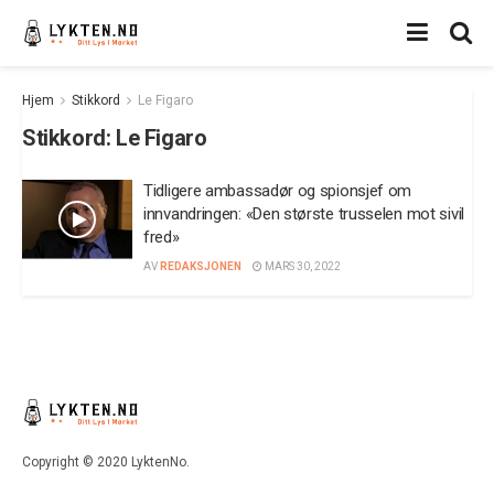
Hjem
Stikkord
Le Figaro
Stikkord:
Le Figaro
Tidligere ambassadør og spionsjef om
innvandringen: «Den største trusselen mot sivil
fred»
AV
REDAKSJONEN
MARS 30, 2022
Copyright © 2020 LyktenNo.