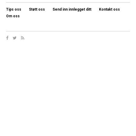
Tips oss
Støtt oss
Send inn innlegget ditt
Kontakt oss
Om oss