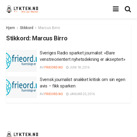
Hjem
Stikkord
Marcus Birro
Stikkord:
Marcus Birro
Sveriges Radio sparket journalist: «Bare
venstreorientert nyhetsdekning er akseptert»
AV
FRIEORD.NO
JUNI 18, 2016
Svensk journalist snakket kritisk om sin egen
avis – fikk sparken
AV
FRIEORD.NO
JANUAR 20, 2016