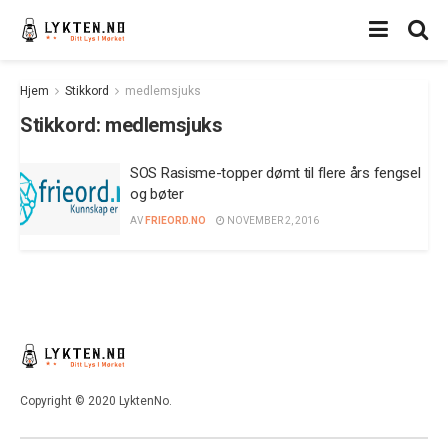
Hjem
Stikkord
medlemsjuks
Stikkord:
medlemsjuks
SOS Rasisme-topper dømt til flere års fengsel
og bøter
AV
FRIEORD.NO
NOVEMBER 2, 2016
Copyright © 2020 LyktenNo.