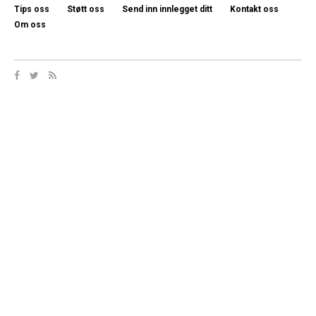
Tips oss
Støtt oss
Send inn innlegget ditt
Kontakt oss
Om oss