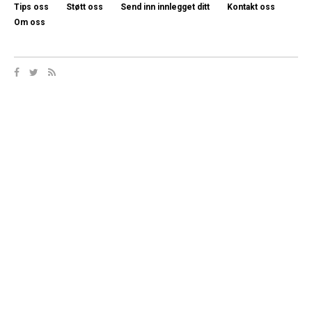
Tips oss
Støtt oss
Send inn innlegget ditt
Kontakt oss
Om oss