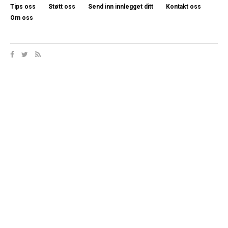
Tips oss
Støtt oss
Send inn innlegget ditt
Kontakt oss
Om oss