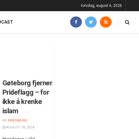
torsdag, august 6, 2026
DCAST
Gøteborg fjerner
Prideflagg – for
ikke å krenke
islam
AV
FRIEORD.NO
AUGUST 18, 2018
Hverdagen i vårt