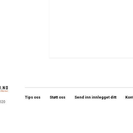
Tips oss
Støtt oss
Send inn innlegget ditt
Kon
020