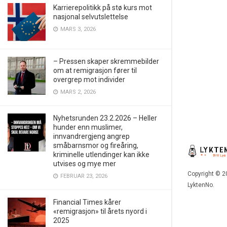
Karrierepolitikk på stø kurs mot
nasjonal selvutslettelse
MARS 3, 2026
– Pressen skaper skremmebilder
om at remigrasjon fører til
overgrep mot individer
MARS 2, 2026
Nyhetsrunden 23.2.2026 – Heller
hunder enn muslimer,
innvandrergjeng angrep
småbarnsmor og fireåring,
kriminelle utlendinger kan ikke
utvises og mye mer
Copyright © 2
FEBRUAR 23, 2026
LyktenNo.
Financial Times kårer
«remigrasjon» til årets nyord i
2025