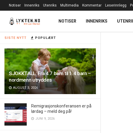
Notiser
Innenriks
Utenriks
Multimedia
Kommentar
Leserinnlegg
P
NOTISER
INNENRIKS
UTENRI
SISTE NYTT
POPULÆRT
SJOKKTALL: Fra 4.7 barn til 1.4 barn –
nordmenn utryddes
AUGUST 3, 2026
Remigrasjonskonferansen er på
lørdag – meld deg på!
JUNI 9, 2026