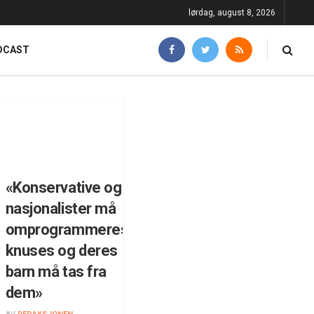
lørdag, august 8, 2026
DCAST
«Konservative og
nasjonalister må
omprogrammeres,
knuses og deres
barn må tas fra
dem»