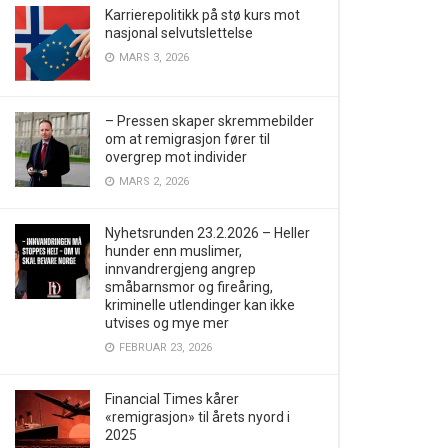
Karrierepolitikk på stø kurs mot
nasjonal selvutslettelse
MARS 3, 2026
– Pressen skaper skremmebilder
om at remigrasjon fører til
overgrep mot individer
MARS 2, 2026
Nyhetsrunden 23.2.2026 – Heller
hunder enn muslimer,
innvandrergjeng angrep
småbarnsmor og fireåring,
kriminelle utlendinger kan ikke
utvises og mye mer
FEBRUAR 23, 2026
Financial Times kårer
«remigrasjon» til årets nyord i
2025