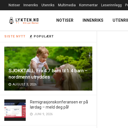
Notiser
Innenriks
Utenriks
Multimedia
Kommentar
Leserinnlegg
P
NOTISER
INNENRIKS
UTENRI
SISTE NYTT
POPULÆRT
SJOKKTALL: Fra 4.7 barn til 1.4 barn –
nordmenn utryddes
AUGUST 3, 2026
Remigrasjonskonferansen er på
lørdag – meld deg på!
JUNI 9, 2026