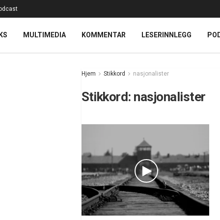
odcast
KS
MULTIMEDIA
KOMMENTAR
LESERINNLEGG
PO
Hjem
Stikkord
nasjonalister
Stikkord:
nasjonalister