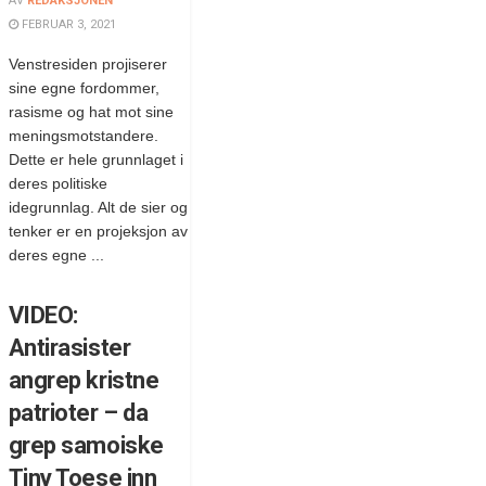
AV
REDAKSJONEN
FEBRUAR 3, 2021
Venstresiden projiserer
sine egne fordommer,
rasisme og hat mot sine
meningsmotstandere.
Dette er hele grunnlaget i
deres politiske
idegrunnlag. Alt de sier og
tenker er en projeksjon av
deres egne ...
VIDEO:
Antirasister
angrep kristne
patrioter – da
grep samoiske
Tiny Toese inn