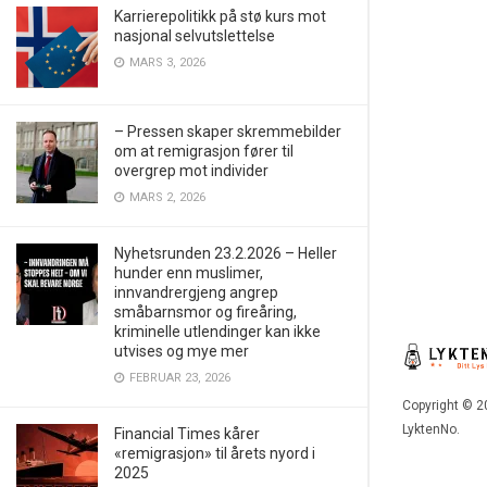
Karrierepolitikk på stø kurs mot
nasjonal selvutslettelse
MARS 3, 2026
– Pressen skaper skremmebilder
om at remigrasjon fører til
overgrep mot individer
MARS 2, 2026
Nyhetsrunden 23.2.2026 – Heller
hunder enn muslimer,
innvandrergjeng angrep
småbarnsmor og fireåring,
kriminelle utlendinger kan ikke
utvises og mye mer
FEBRUAR 23, 2026
Copyright © 2
LyktenNo.
Financial Times kårer
«remigrasjon» til årets nyord i
2025