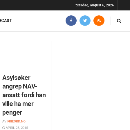
torsdag, august 6, 2026
DCAST
Asylsøker
angrep NAV-
ansatt fordi han
ville ha mer
penger
AV
FRIEORD.NO
APRIL 25, 2015