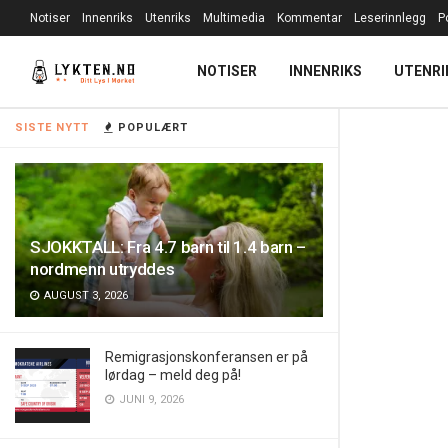
Notiser
Innenriks
Utenriks
Multimedia
Kommentar
Leserinnlegg
P
NOTISER
INNENRIKS
UTENRI
SISTE NYTT
POPULÆRT
SJOKKTALL: Fra 4.7 barn til 1.4 barn –
nordmenn utryddes
AUGUST 3, 2026
Remigrasjonskonferansen er på
lørdag – meld deg på!
JUNI 9, 2026