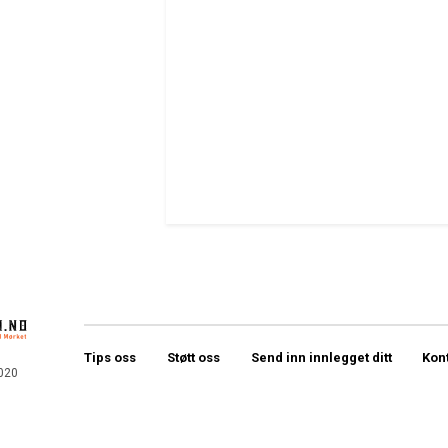
Tips oss
Støtt oss
Send inn innlegget ditt
Kon
020