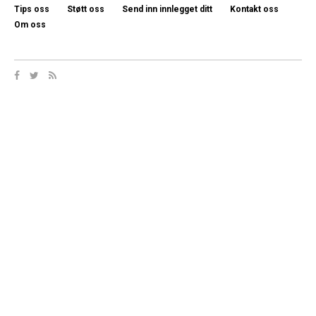
Tips oss
Støtt oss
Send inn innlegget ditt
Kontakt oss
Om oss