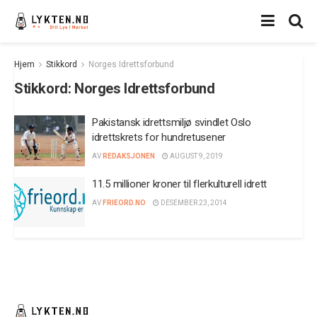
Hjem
Stikkord
Norges Idrettsforbund
Stikkord:
Norges Idrettsforbund
Pakistansk idrettsmiljø svindlet Oslo
idrettskrets for hundretusener
AV
REDAKSJONEN
AUGUST 9, 2019
11.5 millioner kroner til flerkulturell idrett
AV
FRIEORD.NO
DESEMBER 23, 2014