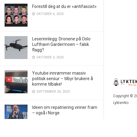
Forestill deg at du er «antifascist»
OKTOBER 6, 2025
Leserinnlegg: Dronene på Oslo
Lufthavn Gardermoen – falsk
flagg?
OKTOBER 3, 2025
Youtube innrømmer massiv
politisk sensur – tilbyr brukere å
komme tilbake!
SEPTEMBER 24, 2025
Copyright © 2
LyktenNo.
Ideen om repatriering vinner fram
– også i Norge
SEPTEMBER 5, 2025