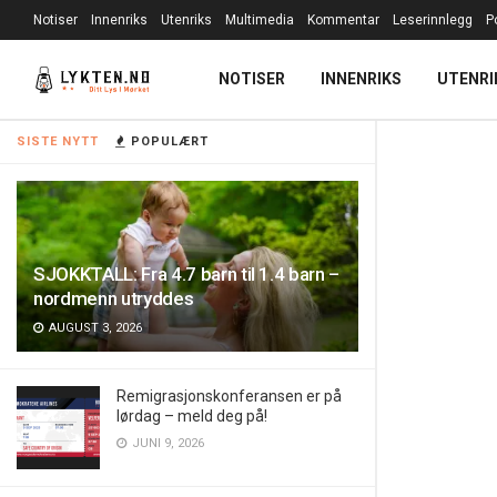
Notiser
Innenriks
Utenriks
Multimedia
Kommentar
Leserinnlegg
P
NOTISER
INNENRIKS
UTENRI
SISTE NYTT
POPULÆRT
SJOKKTALL: Fra 4.7 barn til 1.4 barn –
nordmenn utryddes
AUGUST 3, 2026
Remigrasjonskonferansen er på
lørdag – meld deg på!
JUNI 9, 2026