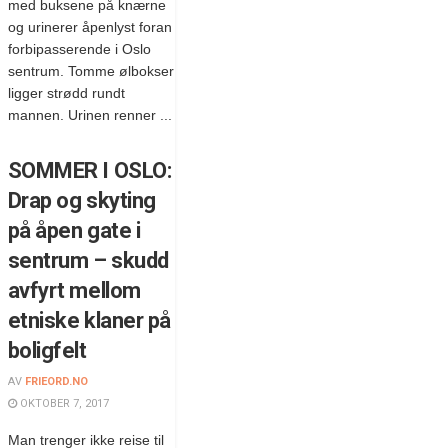
med buksene på knærne
og urinerer åpenlyst foran
forbipasserende i Oslo
sentrum. Tomme ølbokser
ligger strødd rundt
mannen. Urinen renner ...
SOMMER I OSLO:
Drap og skyting
på åpen gate i
sentrum – skudd
avfyrt mellom
etniske klaner på
boligfelt
AV
FRIEORD.NO
OKTOBER 7, 2017
Man trenger ikke reise til