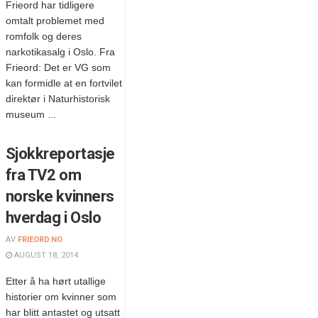
Frieord har tidligere
omtalt problemet med
romfolk og deres
narkotikasalg i Oslo. Fra
Frieord: Det er VG som
kan formidle at en fortvilet
direktør i Naturhistorisk
museum ...
Sjokkreportasje
fra TV2 om
norske kvinners
hverdag i Oslo
AV
FRIEORD.NO
AUGUST 18, 2014
Etter å ha hørt utallige
historier om kvinner som
har blitt antastet og utsatt