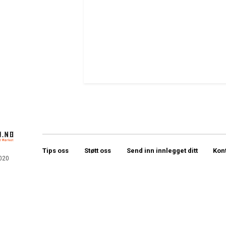
Tips oss
Støtt oss
Send inn innlegget ditt
Kon
020