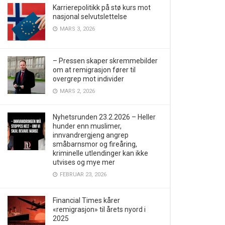
Karrierepolitikk på stø kurs mot
nasjonal selvutslettelse
MARS 3, 2026
– Pressen skaper skremmebilder
om at remigrasjon fører til
overgrep mot individer
MARS 2, 2026
Nyhetsrunden 23.2.2026 – Heller
hunder enn muslimer,
innvandrergjeng angrep
småbarnsmor og fireåring,
kriminelle utlendinger kan ikke
utvises og mye mer
FEBRUAR 23, 2026
Financial Times kårer
«remigrasjon» til årets nyord i
2025