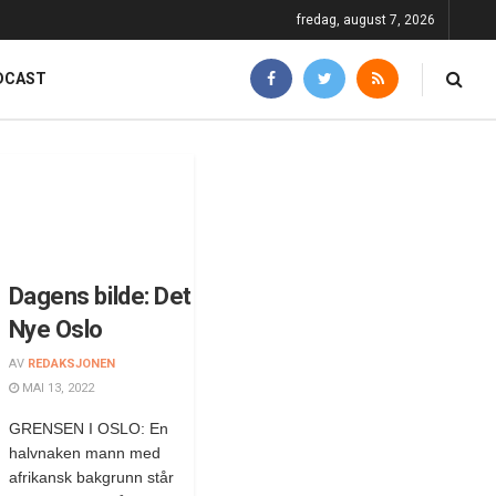
fredag, august 7, 2026
DCAST
Dagens bilde: Det
Nye Oslo
AV
REDAKSJONEN
MAI 13, 2022
GRENSEN I OSLO: En
halvnaken mann med
afrikansk bakgrunn står