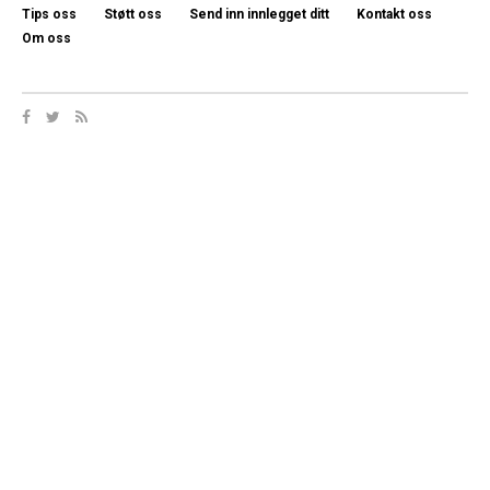
Tips oss
Støtt oss
Send inn innlegget ditt
Kontakt oss
Om oss