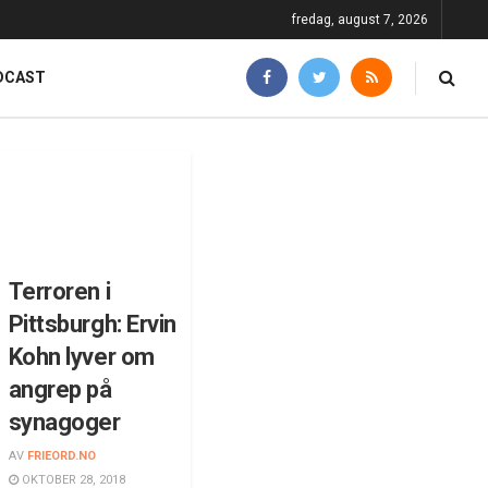
fredag, august 7, 2026
DCAST
Terroren i
Pittsburgh: Ervin
Kohn lyver om
angrep på
synagoger
AV
FRIEORD.NO
OKTOBER 28, 2018