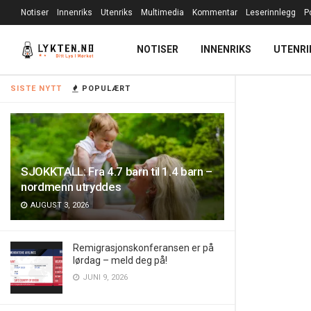
Notiser
Innenriks
Utenriks
Multimedia
Kommentar
Leserinnlegg
P
NOTISER
INNENRIKS
UTENRI
SISTE NYTT
POPULÆRT
SJOKKTALL: Fra 4.7 barn til 1.4 barn –
nordmenn utryddes
AUGUST 3, 2026
Remigrasjonskonferansen er på
lørdag – meld deg på!
JUNI 9, 2026