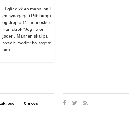
I går gikk en mann inn i
en synagoge i Pittsburgh
og drepte 11 mennesker.
Han skrek "Jeg hater
jøder". Mannen skal på
sosiale medier ha sagt at
han ...
takt oss
Om oss