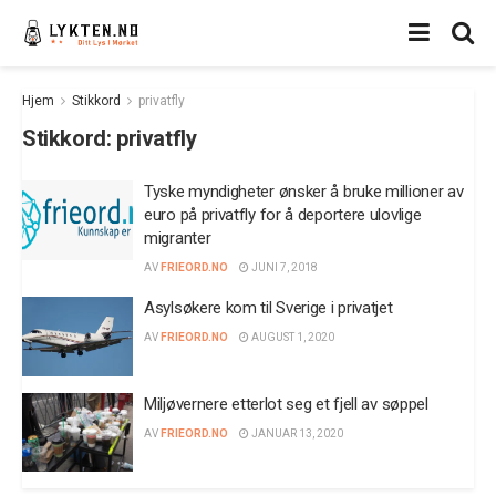
Hjem
Stikkord
privatfly
Stikkord:
privatfly
Tyske myndigheter ønsker å bruke millioner av
euro på privatfly for å deportere ulovlige
migranter
AV
FRIEORD.NO
JUNI 7, 2018
Asylsøkere kom til Sverige i privatjet
AV
FRIEORD.NO
AUGUST 1, 2020
Miljøvernere etterlot seg et fjell av søppel
AV
FRIEORD.NO
JANUAR 13, 2020