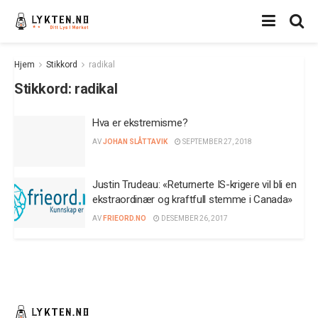
Hjem
Stikkord
radikal
Stikkord:
radikal
Hva er ekstremisme?
AV
JOHAN SLÅTTAVIK
SEPTEMBER 27, 2018
Justin Trudeau: «Returnerte IS-krigere vil bli en
ekstraordinær og kraftfull stemme i Canada»
AV
FRIEORD.NO
DESEMBER 26, 2017