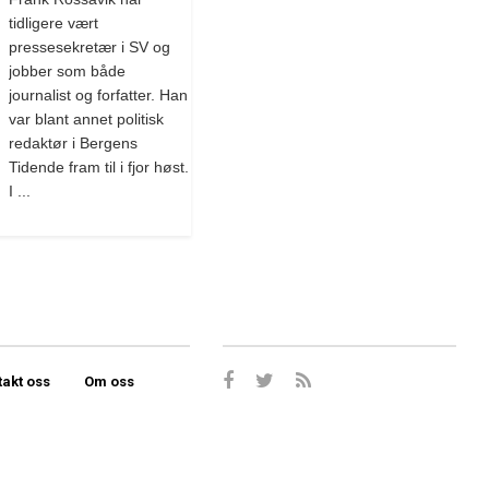
tidligere vært
pressesekretær i SV og
jobber som både
journalist og forfatter. Han
var blant annet politisk
redaktør i Bergens
Tidende fram til i fjor høst.
I ...
takt oss
Om oss