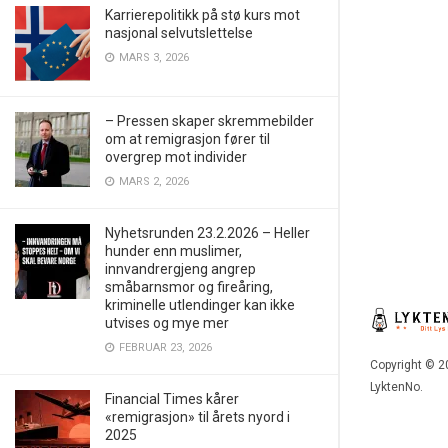
Karrierepolitikk på stø kurs mot
nasjonal selvutslettelse
MARS 3, 2026
– Pressen skaper skremmebilder
om at remigrasjon fører til
overgrep mot individer
MARS 2, 2026
Nyhetsrunden 23.2.2026 – Heller
hunder enn muslimer,
innvandrergjeng angrep
småbarnsmor og fireåring,
kriminelle utlendinger kan ikke
utvises og mye mer
FEBRUAR 23, 2026
Copyright © 2
LyktenNo.
Financial Times kårer
«remigrasjon» til årets nyord i
2025