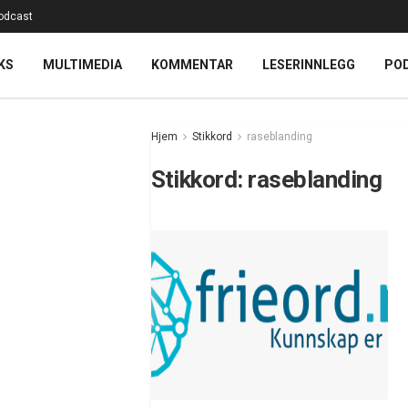
odcast
KS
MULTIMEDIA
KOMMENTAR
LESERINNLEGG
PO
Hjem
Stikkord
raseblanding
Stikkord:
raseblanding