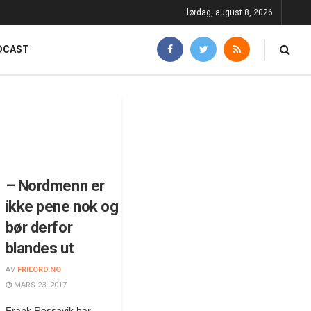
lørdag, august 8, 2026
DCAST
– Nordmenn er
ikke pene nok og
bør derfor
blandes ut
AV
FRIEORD.NO
MARS 23, 2017
Frank Rossavik har