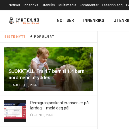
Notiser
Innenriks
Utenriks
Multimedia
Kommentar
Leserinnlegg
P
NOTISER
INNENRIKS
UTENRI
SISTE NYTT
POPULÆRT
SJOKKTALL: Fra 4.7 barn til 1.4 barn –
nordmenn utryddes
AUGUST 3, 2026
Remigrasjonskonferansen er på
lørdag – meld deg på!
JUNI 9, 2026