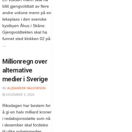
blitt gjengvoldtatt av flere
andre voksne menn på en
lekeplass i den svenske
kystbyen Åhus i Skåne.
Gjengvoldtekten skal ha
funnet sted klokken 02 på
...
Millionregn over
alternative
medier i Sverige
AV
ALEXANDER HALVORSEN
DESEMBER 3, 2020
Riksdagen har bestem for
å gi en halv milliard kroner
i redaksjonsstøtte som nå
i desember skal fordeles
til ulike nyhetsmedier.