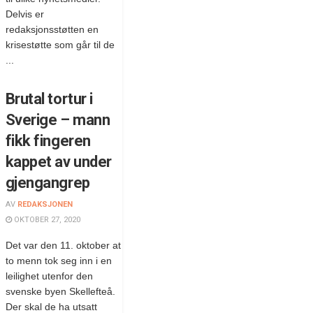
Delvis er
redaksjonsstøtten en
krisestøtte som går til de
...
Brutal tortur i
Sverige – mann
fikk fingeren
kappet av under
gjengangrep
AV
REDAKSJONEN
OKTOBER 27, 2020
Det var den 11. oktober at
to menn tok seg inn i en
leilighet utenfor den
svenske byen Skellefteå.
Der skal de ha utsatt