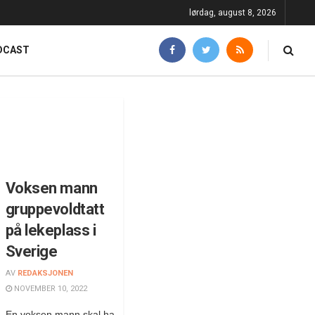
lørdag, august 8, 2026
DCAST
Voksen mann
gruppevoldtatt
på lekeplass i
Sverige
AV
REDAKSJONEN
NOVEMBER 10, 2022
En voksen mann skal ha