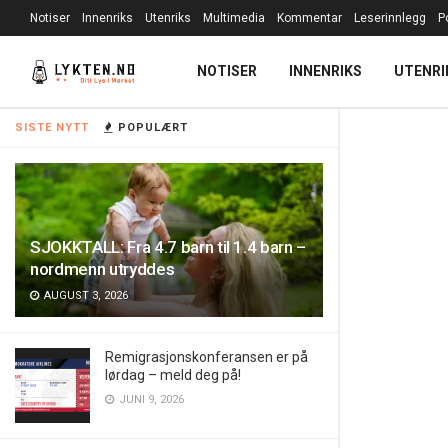
Notiser
Innenriks
Utenriks
Multimedia
Kommentar
Leserinnlegg
P
NOTISER
INNENRIKS
UTENRI
SISTE NYTT
POPULÆRT
SJOKKTALL: Fra 4.7 barn til 1.4 barn –
nordmenn utryddes
AUGUST 3, 2026
Remigrasjonskonferansen er på
lørdag – meld deg på!
JUNI 9, 2026