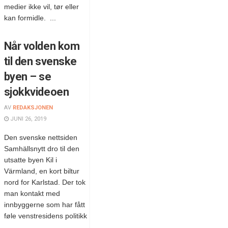
medier ikke vil, tør eller
kan formidle. ...
Når volden kom
til den svenske
byen – se
sjokkvideoen
AV
REDAKSJONEN
JUNI 26, 2019
Den svenske nettsiden
Samhällsnytt dro til den
utsatte byen Kil i
Värmland, en kort biltur
nord for Karlstad. Der tok
man kontakt med
innbyggerne som har fått
føle venstresidens politikk
...