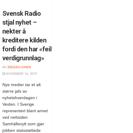
Svensk Radio
stjal nyhet –
nekter å
kreditere kilden
fordi den har «feil
verdigrunnlag»
AV
REDAKSJONEN
NOVEMBER 16, 2019
Nye medier tar et alt
større jafs av
nyhetshverdagen i
Vesten. I Sverige
representert blant annet
ved nettsiden
Samhällsnytt som gjør
jobben statsstøttede