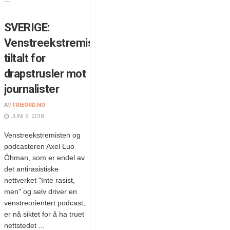
SVERIGE:
Venstreekstremist
tiltalt for
drapstrusler mot
journalister
AV
FRIEORD.NO
JUNI 6, 2018
Venstreekstremisten og
podcasteren Axel Luo
Öhman, som er endel av
det antirasistiske
nettverket "Inte rasist,
men" og selv driver en
venstreorientert podcast,
er nå siktet for å ha truet
nettstedet ...