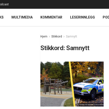
odcast
KS
MULTIMEDIA
KOMMENTAR
LESERINNLEGG
PO
Hjem
Stikkord
Samnytt
Stikkord:
Samnytt