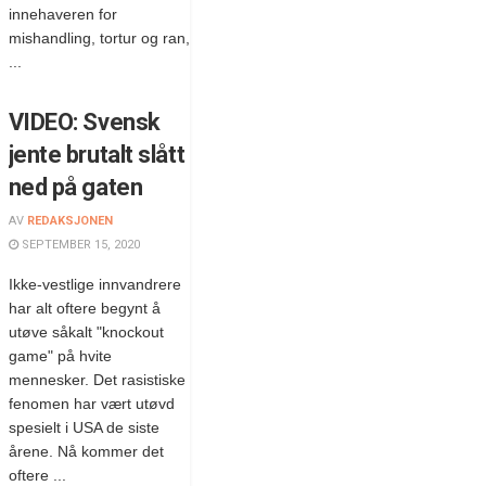
innehaveren for
mishandling, tortur og ran,
...
VIDEO: Svensk
jente brutalt slått
ned på gaten
AV
REDAKSJONEN
SEPTEMBER 15, 2020
Ikke-vestlige innvandrere
har alt oftere begynt å
utøve såkalt "knockout
game" på hvite
mennesker. Det rasistiske
fenomen har vært utøvd
spesielt i USA de siste
årene. Nå kommer det
oftere ...