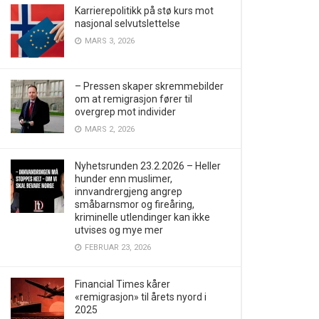
Karrierepolitikk på stø kurs mot
nasjonal selvutslettelse
MARS 3, 2026
– Pressen skaper skremmebilder
om at remigrasjon fører til
overgrep mot individer
MARS 2, 2026
Nyhetsrunden 23.2.2026 – Heller
hunder enn muslimer,
innvandrergjeng angrep
småbarnsmor og fireåring,
kriminelle utlendinger kan ikke
utvises og mye mer
FEBRUAR 23, 2026
Financial Times kårer
«remigrasjon» til årets nyord i
2025