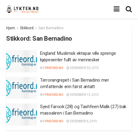
Hjem
Stikkord
San Bernadino
Stikkord:
San Bernadino
England: Muslimsk ektepar ville sprenge
kjøpesenter fullt av mennesker
AV
FRIEORD.NO
DESEMBER 30, 2015
Terrorangrepet i San Bernadino mer
omfattende enn først antatt
AV
FRIEORD.NO
DESEMBER 13, 2015
Syed Farook (28) og Tashfeen Malik (27) bak
massakren i San Bernadino
AV
FRIEORD.NO
DESEMBER 6, 2015