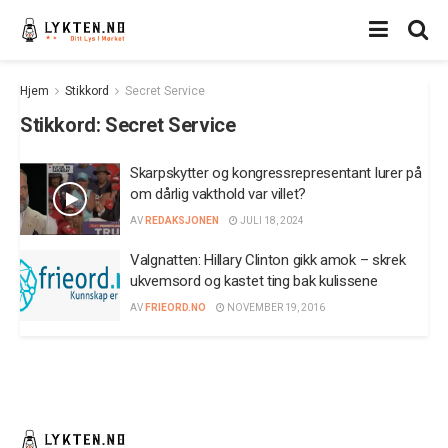
Hjem
Stikkord
Secret Service
Stikkord:
Secret Service
Skarpskytter og kongressrepresentant lurer på
om dårlig vakthold var villet?
AV
REDAKSJONEN
JULI 18, 2024
Valgnatten: Hillary Clinton gikk amok – skrek
ukvemsord og kastet ting bak kulissene
AV
FRIEORD.NO
NOVEMBER 19, 2016