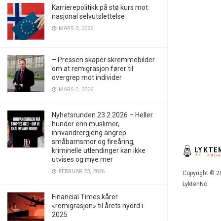
Karrierepolitikk på stø kurs mot
nasjonal selvutslettelse
MARS 3, 2026
– Pressen skaper skremmebilder
om at remigrasjon fører til
overgrep mot individer
MARS 2, 2026
Nyhetsrunden 23.2.2026 – Heller
hunder enn muslimer,
innvandrergjeng angrep
småbarnsmor og fireåring,
kriminelle utlendinger kan ikke
utvises og mye mer
FEBRUAR 23, 2026
Copyright © 2
LyktenNo.
Financial Times kårer
«remigrasjon» til årets nyord i
2025