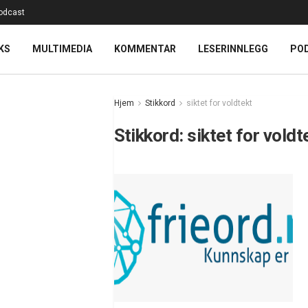
odcast
KS
MULTIMEDIA
KOMMENTAR
LESERINNLEGG
PO
Hjem
Stikkord
siktet for voldtekt
Stikkord:
siktet for voldt