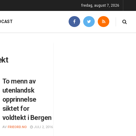
fredag, august 7, 2026
DCAST
ekt
To menn av
utenlandsk
opprinnelse
siktet for
voldtekt i Bergen
AV
FRIEORD.NO
JULI 2, 2016