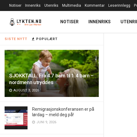
Notiser
Innenriks
Utenriks
Multimedia
Kommentar
Leserinnlegg
P
NOTISER
INNENRIKS
UTENRI
SISTE NYTT
POPULÆRT
SJOKKTALL: Fra 4.7 barn til 1.4 barn –
nordmenn utryddes
AUGUST 3, 2026
Remigrasjonskonferansen er på
lørdag – meld deg på!
JUNI 9, 2026