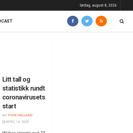
lørdag, august 8, 2026
DCAST
Litt tall og
statistikk rundt
coronavirusets
start
AV
THOR HIELLAND
APRIL 14, 2020
Wuhan stengte ned 23.