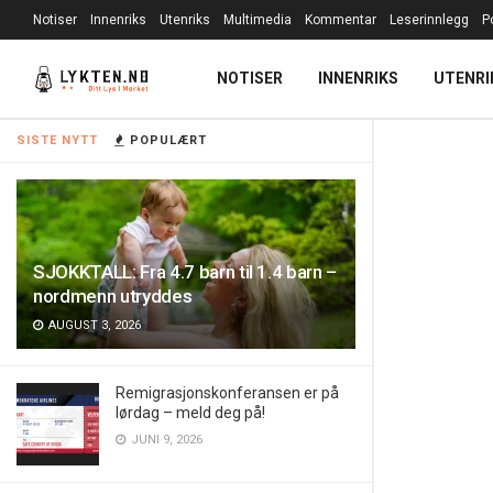
Notiser
Innenriks
Utenriks
Multimedia
Kommentar
Leserinnlegg
P
NOTISER
INNENRIKS
UTENRI
SISTE NYTT
POPULÆRT
SJOKKTALL: Fra 4.7 barn til 1.4 barn –
nordmenn utryddes
AUGUST 3, 2026
Remigrasjonskonferansen er på
lørdag – meld deg på!
JUNI 9, 2026