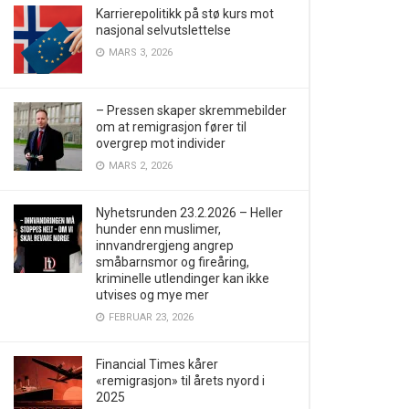
Karrierepolitikk på stø kurs mot
nasjonal selvutslettelse
MARS 3, 2026
– Pressen skaper skremmebilder
om at remigrasjon fører til
overgrep mot individer
MARS 2, 2026
Nyhetsrunden 23.2.2026 – Heller
hunder enn muslimer,
innvandrergjeng angrep
småbarnsmor og fireåring,
kriminelle utlendinger kan ikke
utvises og mye mer
FEBRUAR 23, 2026
Financial Times kårer
«remigrasjon» til årets nyord i
2025