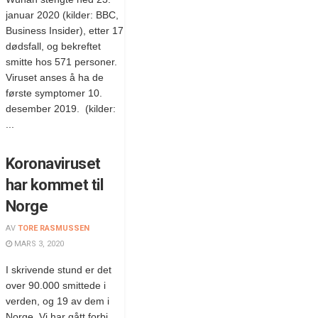
januar 2020 (kilder: BBC,
Business Insider), etter 17
dødsfall, og bekreftet
smitte hos 571 personer.
Viruset anses å ha de
første symptomer 10.
desember 2019. (kilder:
...
Koronaviruset
har kommet til
Norge
AV
TORE RASMUSSEN
MARS 3, 2020
I skrivende stund er det
over 90.000 smittede i
verden, og 19 av dem i
Norge. Vi har gått forbi