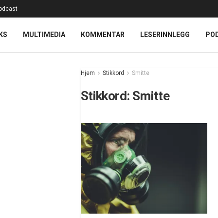
odcast
KS
MULTIMEDIA
KOMMENTAR
LESERINNLEGG
PO
Hjem
Stikkord
Smitte
Stikkord:
Smitte