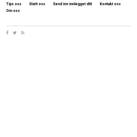
Tips oss
Støtt oss
Send inn innlegget ditt
Kontakt oss
Om oss