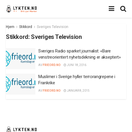
Hjem
Stikkord
Sveriges Television
Stikkord:
Sveriges Television
Sveriges Radio sparket journalist: «Bare
venstreorientert nyhetsdekning er akseptert»
AV
FRIEORD.NO
JUNI 18, 2016
Muslimer i Sverige hyller terrorangrepene i
Frankrike
AV
FRIEORD.NO
JANUAR 8, 2015