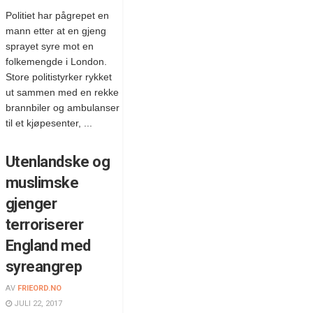
Politiet har pågrepet en
mann etter at en gjeng
sprayet syre mot en
folkemengde i London.
Store politistyrker rykket
ut sammen med en rekke
brannbiler og ambulanser
til et kjøpesenter, ...
Utenlandske og
muslimske
gjenger
terroriserer
England med
syreangrep
AV
FRIEORD.NO
JULI 22, 2017