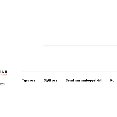
Tips oss
Støtt oss
Send inn innlegget ditt
Kon
020