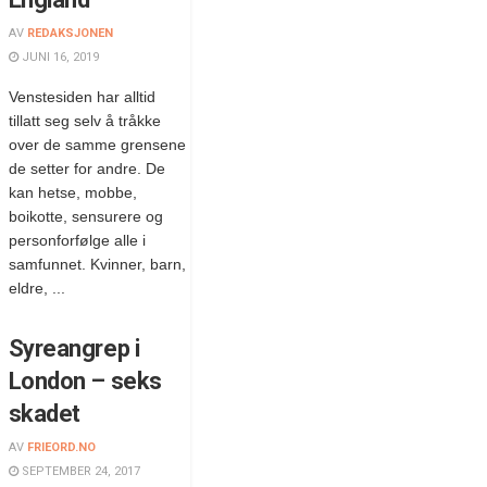
AV
REDAKSJONEN
JUNI 16, 2019
Venstesiden har alltid
tillatt seg selv å tråkke
over de samme grensene
de setter for andre. De
kan hetse, mobbe,
boikotte, sensurere og
personforfølge alle i
samfunnet. Kvinner, barn,
eldre, ...
Syreangrep i
London – seks
skadet
AV
FRIEORD.NO
SEPTEMBER 24, 2017