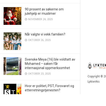
90 prosent av søkerne om
julehjelp er muslimer
NOVEMBER 24, 2025
Når valgte vi vekk familien?
OKTOBER 26, 2025
Svenske Meya (16) ble voldtatt av
Mohamed – saken får
internasjonal oppmerksomhet
OKTOBER 23, 2025
Copyright © 2
LyktenNo.
Hvor er politiet, PST, Forsvaret og
etterretningstjenesten?
OKTOBER 21, 2025