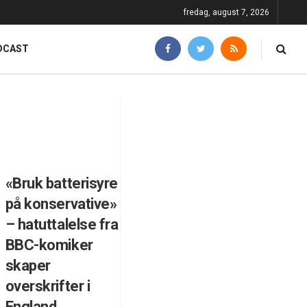
fredag, august 7, 2026
DCAST
«Bruk batterisyre
på konservative»
– hatuttalelse fra
BBC-komiker
skaper
overskrifter i
England