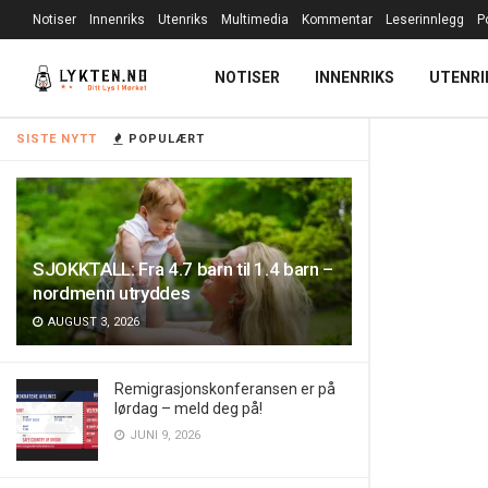
Notiser
Innenriks
Utenriks
Multimedia
Kommentar
Leserinnlegg
P
NOTISER
INNENRIKS
UTENRI
SISTE NYTT
POPULÆRT
SJOKKTALL: Fra 4.7 barn til 1.4 barn –
nordmenn utryddes
AUGUST 3, 2026
Remigrasjonskonferansen er på
lørdag – meld deg på!
JUNI 9, 2026