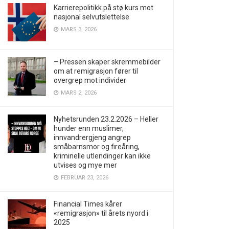
Karrierepolitikk på stø kurs mot
nasjonal selvutslettelse
MARS 3, 2026
– Pressen skaper skremmebilder
om at remigrasjon fører til
overgrep mot individer
MARS 2, 2026
Nyhetsrunden 23.2.2026 – Heller
hunder enn muslimer,
innvandrergjeng angrep
småbarnsmor og fireåring,
kriminelle utlendinger kan ikke
utvises og mye mer
FEBRUAR 23, 2026
Financial Times kårer
«remigrasjon» til årets nyord i
2025