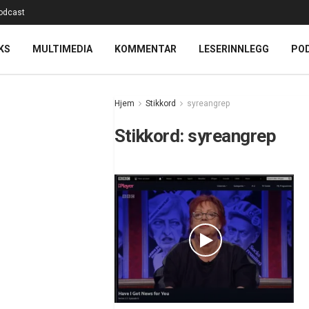
odcast
KS
MULTIMEDIA
KOMMENTAR
LESERINNLEGG
PO
Hjem
Stikkord
syreangrep
Stikkord:
syreangrep