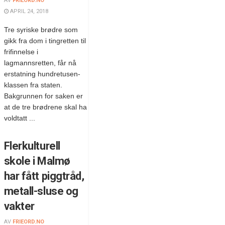
AV
FRIEORD.NO
APRIL 24, 2018
Tre syriske brødre som
gikk fra dom i tingretten til
frifinnelse i
lagmannsretten, får nå
erstatning hundretusen-
klassen fra staten.
Bakgrunnen for saken er
at de tre brødrene skal ha
voldtatt ...
Flerkulturell
skole i Malmø
har fått piggtråd,
metall-sluse og
vakter
AV
FRIEORD.NO