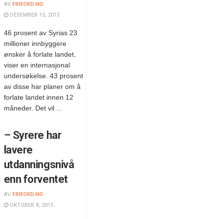
AV
FRIEORD.NO
DESEMBER 15, 2015
46 prosent av Syrias 23
millioner innbyggere
ønsker å forlate landet,
viser en internasjonal
undersøkelse. 43 prosent
av disse har planer om å
forlate landet innen 12
måneder. Det vil ...
– Syrere har
lavere
utdanningsnivå
enn forventet
AV
FRIEORD.NO
OKTOBER 8, 2015