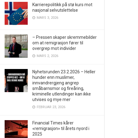
Karrierepolitikk på stø kurs mot
nasjonal selvutslettelse
MARS 3, 2026
– Pressen skaper skremmebilder
om at remigrasjon fører til
overgrep mot individer
MARS 2, 2026
Nyhetsrunden 23.2.2026 – Heller
hunder enn muslimer,
innvandrergjeng angrep
småbarnsmor og fireåring,
kriminelle utlendinger kan ikke
utvises og mye mer
FEBRUAR 23, 2026
Financial Times kårer
«remigrasjon» til årets nyord i
2025