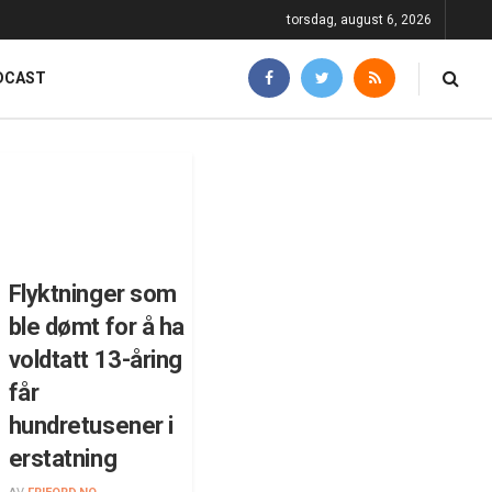
torsdag, august 6, 2026
DCAST
Flyktninger som
ble dømt for å ha
voldtatt 13-åring
får
hundretusener i
erstatning