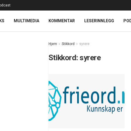
odcast
KS
MULTIMEDIA
KOMMENTAR
LESERINNLEGG
PO
Hjem
Stikkord
syrere
Stikkord:
syrere