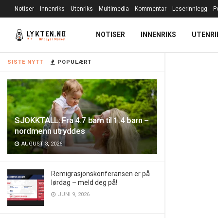
Notiser
Innenriks
Utenriks
Multimedia
Kommentar
Leserinnlegg
P
NOTISER
INNENRIKS
UTENRI
SISTE NYTT
POPULÆRT
SJOKKTALL: Fra 4.7 barn til 1.4 barn –
nordmenn utryddes
AUGUST 3, 2026
Remigrasjonskonferansen er på
lørdag – meld deg på!
JUNI 9, 2026