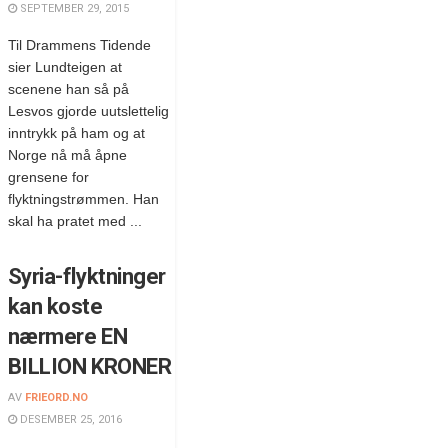
SEPTEMBER 29, 2015
Til Drammens Tidende
sier Lundteigen at
scenene han så på
Lesvos gjorde uutslettelig
inntrykk på ham og at
Norge nå må åpne
grensene for
flyktningstrømmen. Han
skal ha pratet med ...
Syria-flyktninger
kan koste
nærmere EN
BILLION KRONER
AV
FRIEORD.NO
DESEMBER 25, 2016