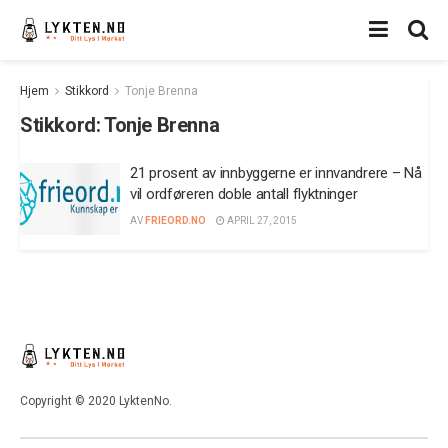
Hjem
Stikkord
Tonje Brenna
Stikkord:
Tonje Brenna
21 prosent av innbyggerne er innvandrere – Nå
vil ordføreren doble antall flyktninger
AV
FRIEORD.NO
APRIL 27, 2015
Copyright © 2020 LyktenNo.