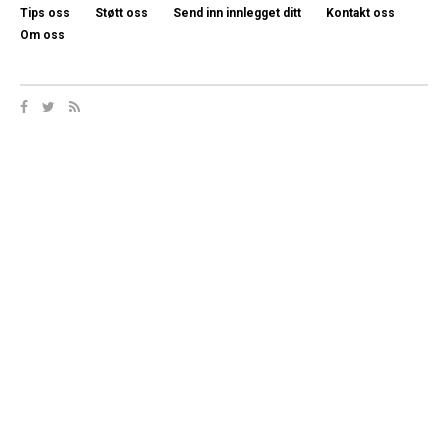
Tips oss
Støtt oss
Send inn innlegget ditt
Kontakt oss
Om oss