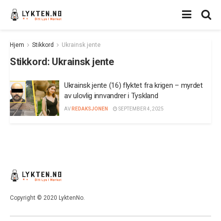
Hjem
Stikkord
Ukrainsk jente
Stikkord:
Ukrainsk jente
Ukrainsk jente (16) flyktet fra krigen – myrdet
av ulovlig innvandrer i Tyskland
AV
REDAKSJONEN
SEPTEMBER 4, 2025
Copyright © 2020 LyktenNo.