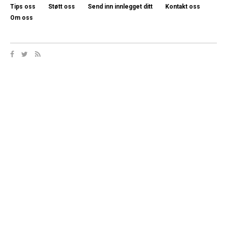
Tips oss
Støtt oss
Send inn innlegget ditt
Kontakt oss
Om oss