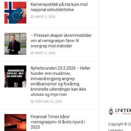
Karrierepolitikk på stø kurs mot
nasjonal selvutslettelse
MARS 3, 2026
– Pressen skaper skremmebilder
om at remigrasjon fører til
overgrep mot individer
MARS 2, 2026
Nyhetsrunden 23.2.2026 – Heller
hunder enn muslimer,
innvandrergjeng angrep
småbarnsmor og fireåring,
kriminelle utlendinger kan ikke
utvises og mye mer
FEBRUAR 23, 2026
Financial Times kårer
«remigrasjon» til årets nyord i
Copyright © 2
2025
LyktenNo.