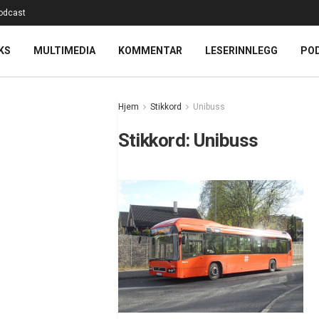
odcast
KS
MULTIMEDIA
KOMMENTAR
LESERINNLEGG
PO
Hjem
Stikkord
Unibuss
Stikkord:
Unibuss