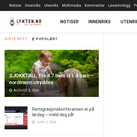
Notiser
Innenriks
Utenriks
Multimedia
Kommentar
Leserinnlegg
P
NOTISER
INNENRIKS
UTENRI
SISTE NYTT
POPULÆRT
SJOKKTALL: Fra 4.7 barn til 1.4 barn –
nordmenn utryddes
AUGUST 3, 2026
Remigrasjonskonferansen er på
lørdag – meld deg på!
JUNI 9, 2026