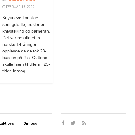
AV
HENRIK ARNESEN
FEBRUAR 18, 2020
Knyttneve i ansiktet,
springskalle, trusler om
knivstikking og barneran.
Det var resultatet to
norske 14-åringer
opplevde da de tok 23-
bussen på Ris. Guttene
skulle hjem til Ullern i 23-
tiden lørdag ...
takt oss
Om oss