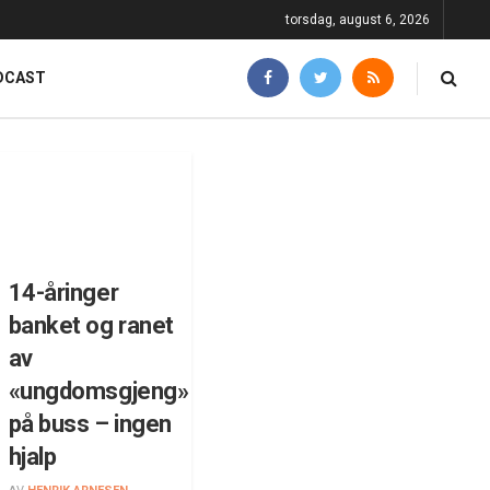
torsdag, august 6, 2026
DCAST
14-åringer
banket og ranet
av
«ungdomsgjeng»
på buss – ingen
hjalp