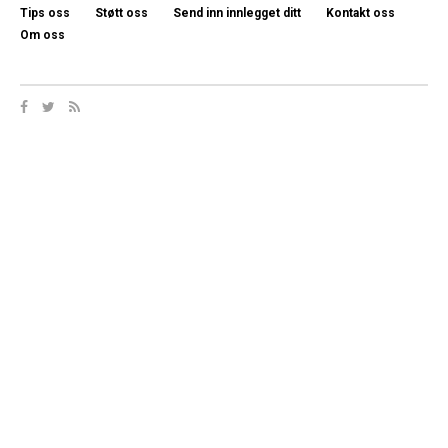
Tips oss
Støtt oss
Send inn innlegget ditt
Kontakt oss
Om oss