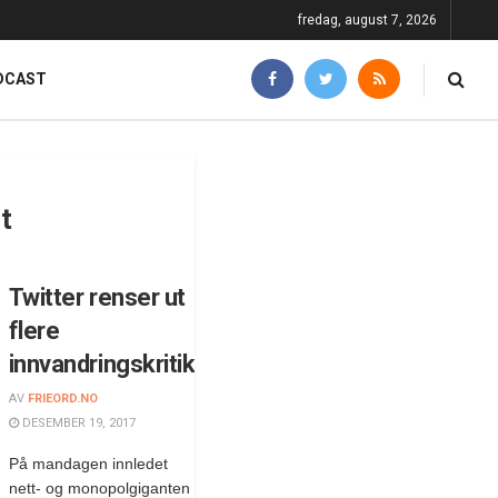
fredag, august 7, 2026
DCAST
t
Twitter renser ut
flere
innvandringskritikere
AV
FRIEORD.NO
DESEMBER 19, 2017
På mandagen innledet
nett- og monopolgiganten