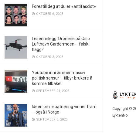
Forestill deg at du er «antifascist»
OKTOBER 6, 2025
Leserinnlegg: Dronene på Oslo
Lufthavn Gardermoen – falsk
flagg?
OKTOBER 3, 2025
Youtube innrømmer massiv
politisk sensur – tilbyr brukere å
komme tilbake!
SEPTEMBER 24, 2025
Ideen om repatriering vinner fram
Copyright © 2
– også i Norge
LyktenNo.
SEPTEMBER 5, 2025