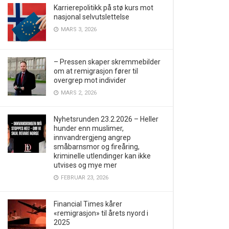
Karrierepolitikk på stø kurs mot
nasjonal selvutslettelse
MARS 3, 2026
– Pressen skaper skremmebilder
om at remigrasjon fører til
overgrep mot individer
MARS 2, 2026
Nyhetsrunden 23.2.2026 – Heller
hunder enn muslimer,
innvandrergjeng angrep
småbarnsmor og fireåring,
kriminelle utlendinger kan ikke
utvises og mye mer
FEBRUAR 23, 2026
Financial Times kårer
«remigrasjon» til årets nyord i
2025