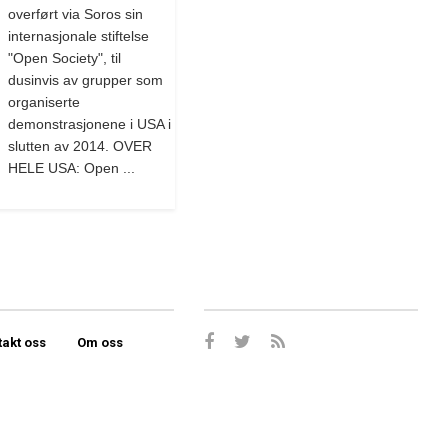
overført via Soros sin
internasjonale stiftelse
"Open Society", til
dusinvis av grupper som
organiserte
demonstrasjonene i USA i
slutten av 2014. OVER
HELE USA: Open ...
takt oss
Om oss