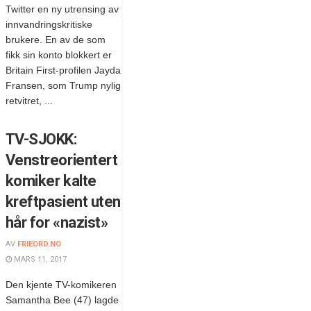
Twitter en ny utrensing av
innvandringskritiske
brukere. En av de som
fikk sin konto blokkert er
Britain First-profilen Jayda
Fransen, som Trump nylig
retvitret, ...
TV-SJOKK:
Venstreorientert
komiker kalte
kreftpasient uten
hår for «nazist»
AV
FRIEORD.NO
MARS 11, 2017
Den kjente TV-komikeren
Samantha Bee (47) lagde