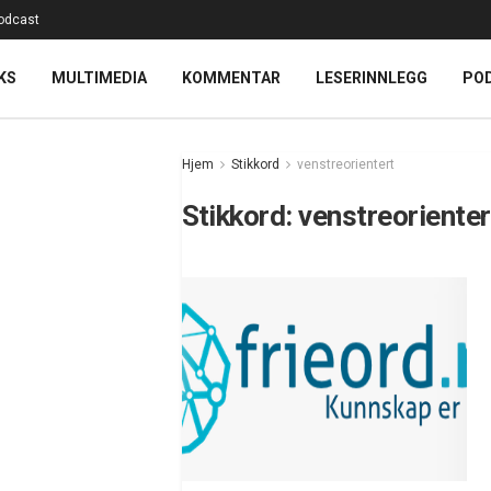
odcast
KS
MULTIMEDIA
KOMMENTAR
LESERINNLEGG
PO
Hjem
Stikkord
venstreorientert
Stikkord:
venstreorienter