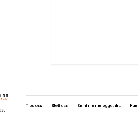
Tips oss
Støtt oss
Send inn innlegget ditt
Kon
020