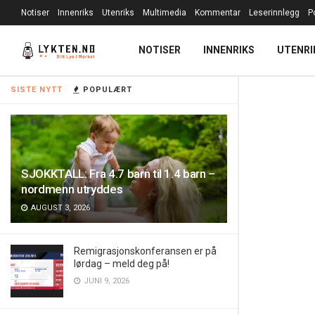
Notiser
Innenriks
Utenriks
Multimedia
Kommentar
Leserinnlegg
P
NOTISER
INNENRIKS
UTENRI
SISTE NYTT
POPULÆRT
SJOKKTALL: Fra 4.7 barn til 1.4 barn –
nordmenn utryddes
AUGUST 3, 2026
Remigrasjonskonferansen er på
lørdag – meld deg på!
JUNI 9, 2026