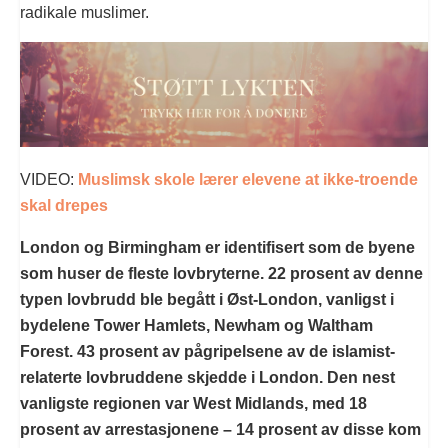
radikale muslimer.
VIDEO:
Muslimsk skole lærer elevene at ikke-troende
skal drepes
London og Birmingham er identifisert som de byene
som huser de fleste lovbryterne. 22 prosent av denne
typen lovbrudd ble begått i Øst-London, vanligst i
bydelene Tower Hamlets, Newham og Waltham
Forest. 43 prosent av pågripelsene av de islamist-
relaterte lovbruddene skjedde i London. Den nest
vanligste regionen var West Midlands, med 18
prosent av arrestasjonene – 14 prosent av disse kom