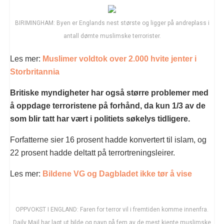
BIRIMINGHAM: Byen er Englands nest største og ligger på andreplass i
antall dømte muslimske terrorister.
Les mer:
Muslimer voldtok over 2.000 hvite jenter i
Storbritannia
Britiske myndigheter har også større problemer med
å oppdage terroristene på forhånd, da kun 1/3 av de
som blir tatt har vært i politiets søkelys tidligere.
Forfatterne sier 16 prosent hadde konvertert til islam, og
22 prosent hadde deltatt på terrortreningsleirer.
Les mer:
Bildene VG og Dagbladet ikke tør å vise
OPPVOKST I ENGLAND: Faren for terror vil i fremtiden komme innenfra.
Daily Mail har lagt ut bilde og navn på fem av de mest kjente muslimske