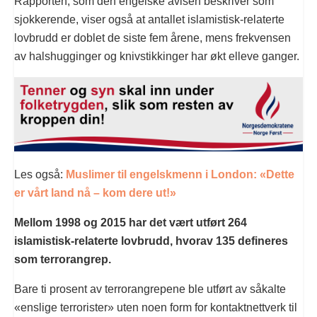
Rapporten, som den engelske avisen beskriver som
sjokkerende, viser også at antallet islamistisk-relaterte
lovbrudd er doblet de siste fem årene, mens frekvensen
av halshugginger og knivstikkinger har økt elleve ganger.
Les også:
Muslimer til engelskmenn i London: «Dette
er vårt land nå – kom dere ut!»
Mellom 1998 og 2015 har det vært utført 264
islamistisk-relaterte lovbrudd, hvorav 135 defineres
som terrorangrep.
Bare ti prosent av terrorangrepene ble utført av såkalte
«enslige terrorister» uten noen form for kontaktnettverk til