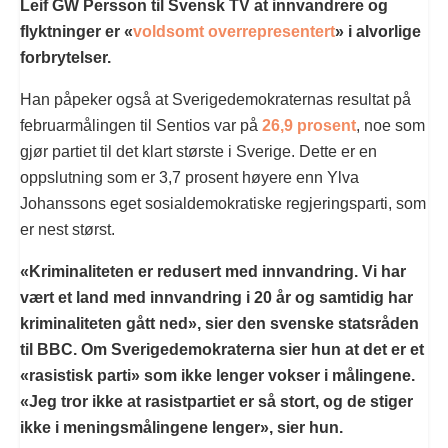
Leif GW Persson til Svensk TV at innvandrere og
flyktninger er «
voldsomt overrepresentert
» i alvorlige
forbrytelser.
Han påpeker også at Sverigedemokraternas resultat på
februarmålingen til Sentios var på
26,9 prosent
, noe som
gjør partiet til det klart største i Sverige. Dette er en
oppslutning som er 3,7 prosent høyere enn Ylva
Johanssons eget sosialdemokratiske regjeringsparti, som
er nest størst.
«Kriminaliteten er redusert med innvandring. Vi har
vært et land med innvandring i 20 år og samtidig har
kriminaliteten gått ned», sier den svenske statsråden
til BBC. Om Sverigedemokraterna sier hun at det er et
«rasistisk parti» som ikke lenger vokser i målingene.
«Jeg tror ikke at rasistpartiet er så stort, og de stiger
ikke i meningsmålingene lenger», sier hun.