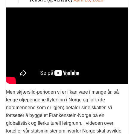
Men skjærsild-perioden vi er i kan vare i mange år, så
lenge oljepengene flyter inn i Norge og folk (de
nordmennene som er igjen) betaler sine skatter. Vi
fortsetter å bygge et Frankenstein-Norge på en
globalistisk og flerkulturell leirgrunn. I videoen over
forteller vår statsminister om hvorfor Norge skal avvikle