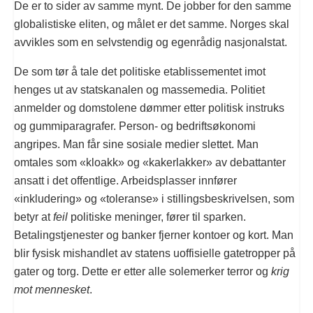
De er to sider av samme mynt. De jobber for den samme
globalistiske eliten, og målet er det samme. Norges skal
avvikles som en selvstendig og egenrådig nasjonalstat.
De som tør å tale det politiske etablissementet imot
henges ut av statskanalen og massemedia. Politiet
anmelder og domstolene dømmer etter politisk instruks
og gummiparagrafer. Person- og bedriftsøkonomi
angripes. Man får sine sosiale medier slettet. Man
omtales som «kloakk» og «kakerlakker» av debattanter
ansatt i det offentlige. Arbeidsplasser innfører
«inkludering» og «toleranse» i stillingsbeskrivelsen, som
betyr at
feil
politiske meninger, fører til sparken.
Betalingstjenester og banker fjerner kontoer og kort. Man
blir fysisk mishandlet av statens uoffisielle gatetropper på
gater og torg. Dette er etter alle solemerker terror og
krig
mot mennesket
.