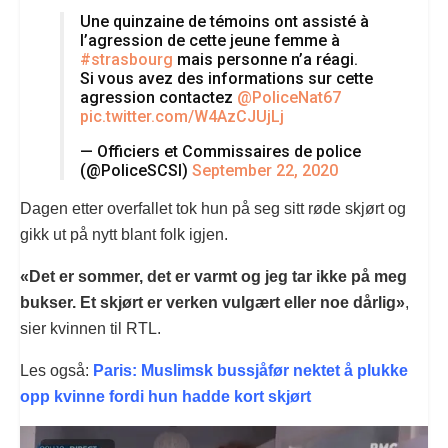
Une quinzaine de témoins ont assisté à
l’agression de cette jeune femme à
#strasbourg
mais personne n’a réagi.
Si vous avez des informations sur cette
agression contactez
@PoliceNat67
pic.twitter.com/W4AzCJUjLj
— Officiers et Commissaires de police
(@PoliceSCSI)
September 22, 2020
Dagen etter overfallet tok hun på seg sitt røde skjørt og
gikk ut på nytt blant folk igjen.
«Det er sommer, det er varmt og jeg tar ikke på meg
bukser. Et skjørt er verken vulgært eller noe dårlig»
,
sier kvinnen til RTL.
Les også:
Paris: Muslimsk bussjåfør nektet å plukke
opp kvinne fordi hun hadde kort skjørt