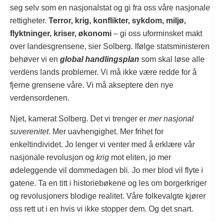
seg selv som en nasjonalstat og gi fra oss våre nasjonale
rettigheter.
Terror, krig, konflikter, sykdom, miljø,
flyktninger, kriser, økonomi
– gi oss uforminsket makt
over landesgrensene, sier Solberg. Ifølge statsministeren
behøver vi en
global handlingsplan
som skal løse alle
verdens lands problemer. Vi må ikke være redde for å
fjerne grensene våre. Vi må akseptere den nye
verdensordenen.
Njet, kamerat Solberg. Det vi trenger er
mer nasjonal
suverenitet
. Mer uavhengighet. Mer frihet for
enkeltindividet. Jo lenger vi venter med å erklære vår
nasjonale revolusjon og
krig
mot eliten, jo mer
ødeleggende vil dommedagen bli. Jo mer blod vil flyte i
gatene. Ta en titt i historiebøkene og les om borgerkriger
og revolusjoners blodige realitet. Våre folkevalgte kjører
oss rett ut i en hvis vi ikke stopper dem. Og det snart.