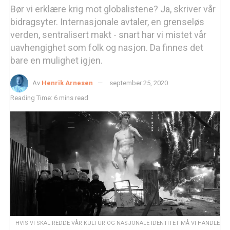
Bør vi erklære krig mot globalistene? Ja, skriver vår
bidragsyter. Internasjonale avtaler, en grenseløs
verden, sentralisert makt - snart har vi mistet vår
uavhengighet som folk og nasjon. Da finnes det
bare en mulighet igjen.
Av
Henrik Arnesen
september 25, 2020
Reading Time: 6 mins read
HVIS VI SKAL REDDE VÅR KULTUR OG NASJONALE IDENTITET MÅ VI HANDLE