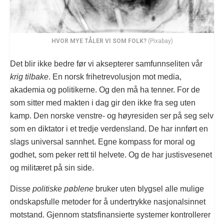
HVOR MYE TÅLER VI SOM FOLK?
(Pixabay)
Det blir ikke bedre før vi aksepterer samfunnseliten vår
krig tilbake
. En norsk frihetrevolusjon mot media,
akademia og politikerne. Og den må ha tenner. For de
som sitter med makten i dag gir den ikke fra seg uten
kamp. Den norske venstre- og høyresiden ser på seg selv
som en diktator i et tredje verdensland. De har innført en
slags universal sannhet. Egne kompass for moral og
godhet, som peker rett til helvete. Og de har justisvesenet
og militæret på sin side.
Disse
politiske pøblene
bruker uten blygsel alle mulige
ondskapsfulle metoder for å undertrykke nasjonalsinnet
motstand. Gjennom statsfinansierte systemer kontrollerer