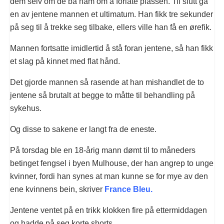
dem selv om de ba ham om å forlate plassen. Til slutt ga
en av jentene mannen et ultimatum. Han fikk tre sekunder
på seg til å trekke seg tilbake, ellers ville han få en ørefik.
Mannen fortsatte imidlertid å stå foran jentene, så han fikk
et slag på kinnet med flat hånd.
Det gjorde mannen så rasende at han mishandlet de to
jentene så brutalt at begge to måtte til behandling på
sykehus.
Og disse to sakene er langt fra de eneste.
På torsdag ble en 18-årig mann dømt til to måneders
betinget fengsel i byen Mulhouse, der han angrep to unge
kvinner, fordi han synes at man kunne se for mye av den
ene kvinnens bein, skriver
France Bleu.
Jentene ventet på en trikk klokken fire på ettermiddagen
og hadde på seg korte shorts.