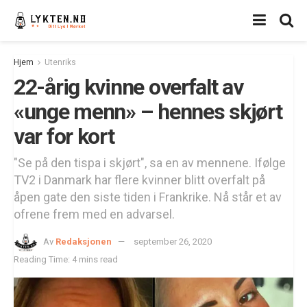
Hjem
Utenriks
22-årig kvinne overfalt av
«unge menn» – hennes skjørt
var for kort
"Se på den tispa i skjørt", sa en av mennene. Ifølge
TV2 i Danmark har flere kvinner blitt overfalt på
åpen gate den siste tiden i Frankrike. Nå står et av
ofrene frem med en advarsel.
Av
Redaksjonen
september 26, 2020
Reading Time: 4 mins read