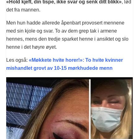
«Hold kjeft, din tispe, ikke svar og senk ditt blikk»
, lød
det fra mannen.
Men hun hadde allerede åpenbart provosert mennene
med sin kjole og svar. To av dem grep tak i armene
hennes, mens den tredje sparket henne i ansiktet og slo
henne i det høyre øyet.
Les også:
«Møkkete hvite horer!»: To hvite kvinner
mishandlet grovt av 10-15 mørkhudede menn