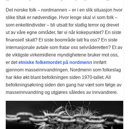
Det norske folk – nordmannen – er i en slik situasjon hvor
slike tiltak er nødvendige. Hvor lenge skal vi som folk –
som enkeltindivider – bli utsatt for statlig terror og drevet
ut av våre egne områder, før vi når kokepunktet? En siste
finansiell skatt? Et siste boområde tatt fra oss? En siste
internasjonale avtale som fratar oss selvråderetten? Et av
de viktigste virkemidlene myndighetene bruker mot oss,
er det
etniske folkemordet på nordmenn
innført
gjennom masseinnvandringen. Nordmenn som folkeslag
har ikke økt blant befolkningen siden 1970-tallet. All
befolkningsøkning siden den gang har vært som følge av
masseinnvandring og utgjøres således av innvandrere.