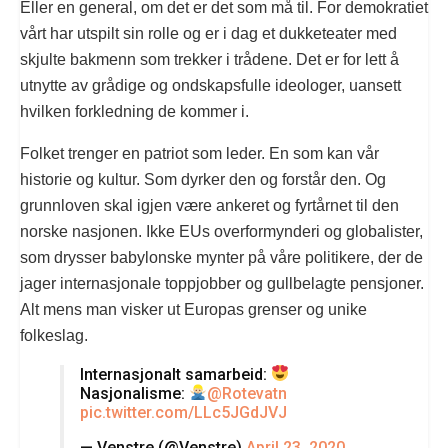
Eller en general, om det er det som må til. For demokratiet
vårt har utspilt sin rolle og er i dag et dukketeater med
skjulte bakmenn som trekker i trådene. Det er for lett å
utnytte av grådige og ondskapsfulle ideologer, uansett
hvilken forkledning de kommer i.
Folket trenger en patriot som leder. En som kan vår
historie og kultur. Som dyrker den og forstår den. Og
grunnloven skal igjen være ankeret og fyrtårnet til den
norske nasjonen. Ikke EUs overformynderi og globalister,
som drysser babylonske mynter på våre politikere, der de
jager internasjonale toppjobber og gullbelagte pensjoner.
Alt mens man visker ut Europas grenser og unike
folkeslag.
Internasjonalt samarbeid:
Nasjonalisme:
@Rotevatn
pic.twitter.com/LLc5JGdJVJ
— Venstre (@Venstre)
April 23, 2020