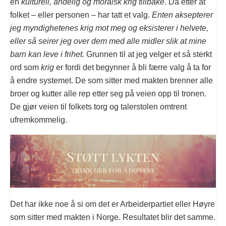
en
kulturell, åndelig og moralsk krig tillbake
. Da etter at
folket – eller personen – har tatt et valg.
Enten aksepterer
jeg myndighetenes krig mot meg og eksisterer i helvete,
eller så seirer jeg over dem med alle midler slik at mine
barn kan leve i frihet.
Grunnen til at jeg velger et så sterkt
ord som
krig
er fordi det begynner å bli færre valg å ta for
å endre systemet. De som sitter med makten brenner alle
broer og kutter alle rep etter seg på veien opp til tronen.
De gjør veien til folkets torg og talerstolen omtrent
ufremkommelig.
Det har ikke noe å si om det er Arbeiderpartiet eller Høyre
som sitter med makten i Norge. Resultatet blir det samme.