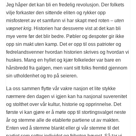
Jeg håper det kan bli en fredelig revolusjon. Der folkets
vilje forkaster den sittende eliten og rykker opp
misfosteret av et samfunn vi har skapt med roten –
uten
væpnet krig
. Historien har dessverre vist at det kan bli
mye verre før det blir bedre. Pøbler og despoter gir ikke
opp sin makt uten kamp. Det er opp til oss patrioter og
fedrelandsvenner hvordan historien skrives og hvordan vi
huskes. Mang en hyllet og kjær folkeleder var bare en
hårsbredd fra galgen, men vant sitt folks fremtid gjennom
sin utholdenhet og tro på seieren.
La oss sammen flytte vår vakre nasjon et lite stykke
nærmere den dagen vi igjen kan ha nasjonal suverenitet
og stolthet over vår kultur, historie og opprinnelse. Det
første vi kan gjøre er å møte opp til stortingsvalget neste
år og stemme alle de etablerte partiene ut av makten.
Enten ved å stemme blankt eller gi vår stemme til det
partiet som setter individet og friheten høyest. Så tar vi