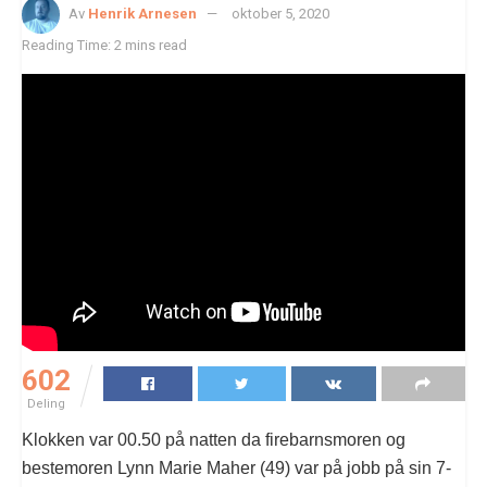
Av
Henrik Arnesen
oktober 5, 2020
Reading Time: 2 mins read
602
Deling
Klokken var 00.50 på natten da firebarnsmoren og
bestemoren Lynn Marie Maher (49) var på jobb på sin 7-