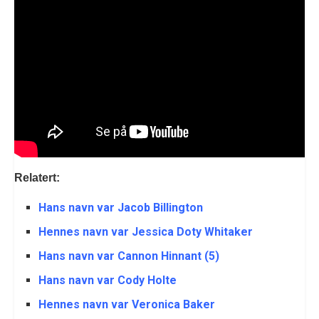
Relatert:
Hans navn var Jacob Billington
Hennes navn var Jessica Doty Whitaker
Hans navn var Cannon Hinnant (5)
Hans navn var Cody Holte
Hennes navn var Veronica Baker