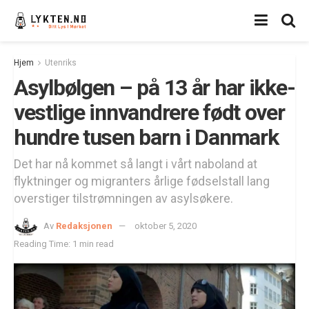
Hjem
Utenriks
Asylbølgen – på 13 år har ikke-
vestlige innvandrere født over
hundre tusen barn i Danmark
Det har nå kommet så langt i vårt naboland at
flyktninger og migranters årlige fødselstall lang
overstiger tilstrømningen av asylsøkere.
Av
Redaksjonen
oktober 5, 2020
Reading Time: 1 min read