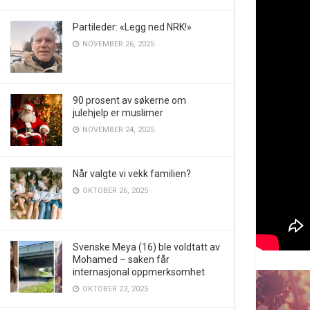
Partileder: «Legg ned NRK!»
NOVEMBER 26, 2025
90 prosent av søkerne om
julehjelp er muslimer
NOVEMBER 24, 2025
Når valgte vi vekk familien?
OKTOBER 26, 2025
Svenske Meya (16) ble voldtatt av
Mohamed – saken får
internasjonal oppmerksomhet
OKTOBER 23, 2025