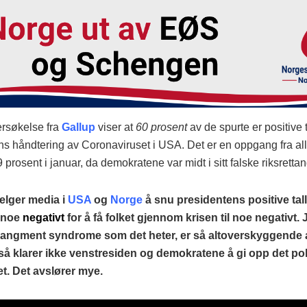
rsøkelse fra
Gallup
viser at
60 prosent
av de spurte er positive t
ns håndtering av Coronaviruset i USA. Det er en oppgang fra al
prosent i januar, da demokratene var midt i sitt falske riksretta
velger media i
USA
og
Norge
å snu presidentens positive tal
l noe
negativt
for å få folket gjennom krisen til noe negativt. 
angment syndrome som det heter, er så altoverskyggende at
 så klarer ikke venstresiden og demokratene å gi opp det pol
et. Det avslører mye.