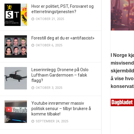
Hvor er politiet, PST, Forsvaret og
etterretningstjenesten?
OKTOBER 21, 2025
Forestill deg at du er «antifascist»
OKTOBER 6, 2025
I Norge kj
misvisende
Leserinnlegg: Dronene på Oslo
skjermbild
Lufthavn Gardermoen – falsk
å vise hvo
flagg?
konservat
OKTOBER 3, 2025
Youtube innrømmer massiv
politisk sensur – tilbyr brukere å
komme tilbake!
SEPTEMBER 24, 2025