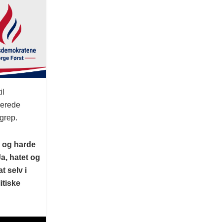
il
lerede
ngrep.
l og harde
Ja, hatet og
 selv i
itiske