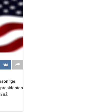
rsonlige
k presidenten
m nå