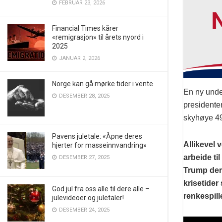
FEBRUAR 23, 2026
Financial Times kårer
«remigrasjon» til årets nyord i
2025
JANUAR 2, 2026
Norge kan gå mørke tider i vente
En ny unde
DESEMBER 28, 2025
presidente
skyhøye 49 
Pavens juletale: «Åpne deres
Allikevel 
hjerter for masseinnvandring»
arbeide ti
DESEMBER 27, 2025
Trump der
krisetider
God jul fra oss alle til dere alle –
renkespill
julevideoer og juletaler!
DESEMBER 24, 2025