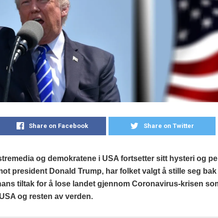
Share on Facebook
Share on Twitter
remedia og demokratene i USA fortsetter sitt hysteri og pe
ot president Donald Trump, har folket valgt å stille seg ba
hans tiltak for å lose landet gjennom Coronavirus-krisen so
USA og resten av verden.