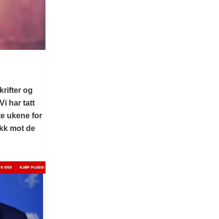
rifter og
i har tatt
te ukene for
ikk mot de