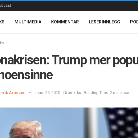
odcast
KS
MULTIMEDIA
KOMMENTAR
LESERINNLEGG
PO
iks
nakrisen: Trump mer pop
noensinne
nrik Arnesen
mars 26, 2020
i
Utenriks
Reading Time: 2 mins read