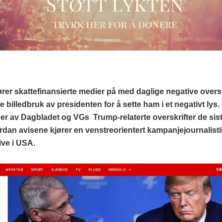
ører skattefinansierte medier på med daglige negative oversk
 billedbruk av presidenten for å sette ham i et negativt lys. V
er av Dagbladet og VGs Trump-relaterte overskrifter de sis
rdan avisene kjører en venstreorientert kampanjejournalist
ive i USA.