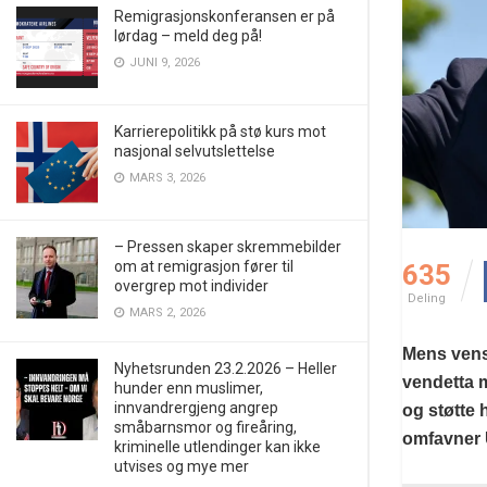
Remigrasjonskonferansen er på
lørdag – meld deg på!
JUNI 9, 2026
Karrierepolitikk på stø kurs mot
nasjonal selvutslettelse
MARS 3, 2026
– Pressen skaper skremmebilder
om at remigrasjon fører til
635
overgrep mot individer
Deling
MARS 2, 2026
Mens venst
Nyhetsrunden 23.2.2026 – Heller
vendetta m
hunder enn muslimer,
innvandrergjeng angrep
og støtte 
småbarnsmor og fireåring,
omfavner 
kriminelle utlendinger kan ikke
utvises og mye mer