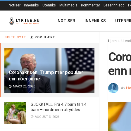
Notiser
Innenriks
Utenriks
Multimedia
Kommentar
Leserinnlegg
P
NOTISER
INNENRIKS
UTENRI
SISTE NYTT
POPULÆRT
Hjem
Utenr
Coro
enn 
Coronakrisen: Trump mer populær
enn noensinne
MARS 26, 2020
Av
He
SJOKKTALL: Fra 4.7 barn til 1.4
barn – nordmenn utryddes
AUGUST 3, 2026