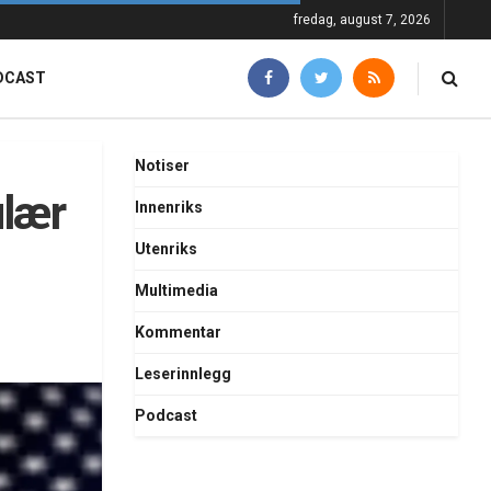
fredag, august 7, 2026
DCAST
Notiser
ulær
Innenriks
Utenriks
Multimedia
Kommentar
Leserinnlegg
Podcast