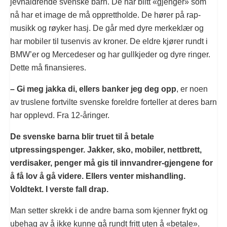
jevnaldrende svenske barn. De har blitt «gjenger» som
nå har et image de må opprettholde. De hører på rap-
musikk og røyker hasj. De går med dyre merkeklær og
har mobiler til tusenvis av kroner. De eldre kjører rundt i
BMW’er og Mercedeser og har gullkjeder og dyre ringer.
Dette må finansieres.
– Gi meg jakka di, ellers banker jeg deg opp
, er noen
av truslene fortvilte svenske foreldre forteller at deres barn
har opplevd. Fra 12-åringer.
De svenske barna blir truet til å betale
utpressingspenger. Jakker, sko, mobiler, nettbrett,
verdisaker, penger må gis til innvandrer-gjengene for
å få lov å gå videre. Ellers venter mishandling.
Voldtekt. I verste fall drap.
Man setter skrekk i de andre barna som kjenner frykt og
ubehag av å ikke kunne gå rundt fritt uten å «betale».