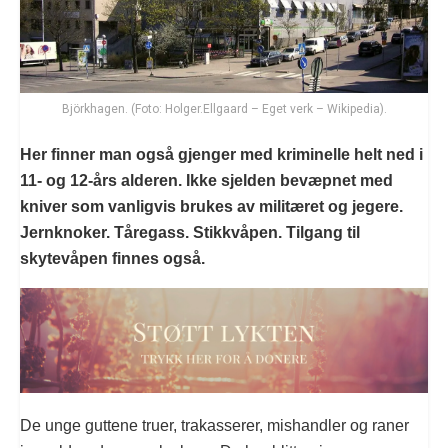
Björkhagen. (Foto: Holger.Ellgaard – Eget verk – Wikipedia).
Her finner man også gjenger med kriminelle helt ned i
11- og 12-års alderen. Ikke sjelden bevæpnet med
kniver som vanligvis brukes av militæret og jegere.
Jernknoker. Tåregass. Stikkvåpen. Tilgang til
skytevåpen finnes også.
De unge guttene truer, trakasserer, mishandler og raner