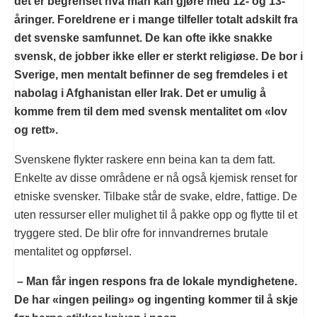
det er begrenset hva man kan gjøre med 12- og 13-
åringer. Foreldrene er i mange tilfeller totalt adskilt fra
det svenske samfunnet. De kan ofte ikke snakke
svensk, de jobber ikke eller er sterkt religiøse. De bor i
Sverige, men mentalt befinner de seg fremdeles i et
nabolag i Afghanistan eller Irak. Det er umulig å
komme frem til dem med svensk mentalitet om «lov
og rett».
Svenskene flykter raskere enn beina kan ta dem fatt.
Enkelte av disse områdene er nå også kjemisk renset for
etniske svensker. Tilbake står de svake, eldre, fattige. De
uten ressurser eller mulighet til å pakke opp og flytte til et
tryggere sted. De blir ofre for innvandrernes brutale
mentalitet og oppførsel.
– Man får ingen respons fra de lokale myndighetene.
De har «ingen peiling» og ingenting kommer til å skje