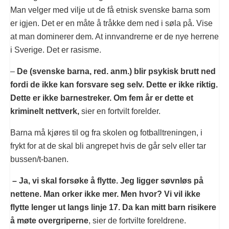
Man velger med vilje ut de få etnisk svenske barna som
er igjen. Det er en måte å tråkke dem ned i søla på. Vise
at man dominerer dem. At innvandrerne er de nye herrene
i Sverige. Det er rasisme.
–
De (svenske barna, red. anm.) blir psykisk brutt ned
fordi de ikke kan forsvare seg selv. Dette er ikke riktig.
Dette er ikke barnestreker. Om fem år er dette et
kriminelt nettverk,
sier en fortvilt forelder.
Barna må kjøres til og fra skolen og fotballtreningen, i
frykt for at de skal bli angrepet hvis de går selv eller tar
bussen/t-banen.
– Ja, vi skal forsøke å flytte. Jeg ligger søvnløs på
nettene. Man orker ikke mer. Men hvor? Vi vil ikke
flytte lenger ut langs linje 17. Da kan mitt barn risikere
å møte overgriperne
, sier de fortvilte foreldrene.