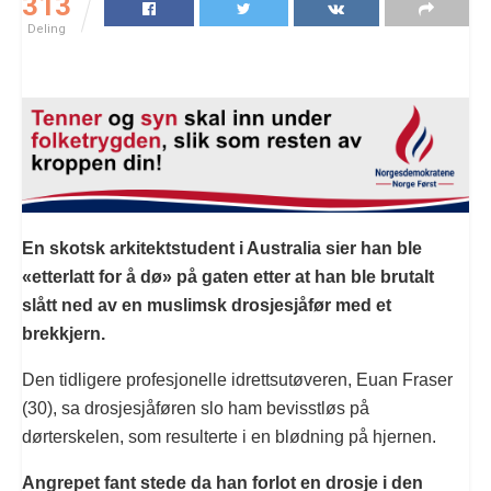
313
Deling
En skotsk arkitektstudent i Australia sier han ble
«etterlatt for å dø» på gaten etter at han ble brutalt
slått ned av en muslimsk drosjesjåfør med et
brekkjern.
Den tidligere profesjonelle idrettsutøveren, Euan Fraser
(30), sa drosjesjåføren slo ham bevisstløs på
dørterskelen, som resulterte i en blødning på hjernen.
Angrepet fant stede da han forlot en drosje i den