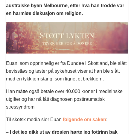
australske byen Melbourne, etter hva han trodde var
en harmløs diskusjon om religion.
Euan, som opprinnelig er fra Dundee i Skottland, ble slått
bevisstløs og tester på sykehuset viser at han ble slått
med en tykk jernstang, som lignet et brekkjern.
Han måtte også betale over 40.000 kroner i medisinske
utgifter og har nå fått diagnosen posttraumatisk
stressyndrom.
Til skotsk media sier Euan
følgende om saken
:
– I det jeg gikk ut av drosjen hørte jeg fottrinn bak