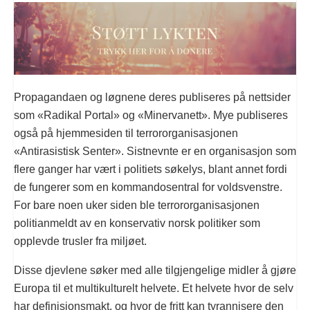
Propagandaen og løgnene deres publiseres på nettsider
som «Radikal Portal» og «Minervanett». Mye publiseres
også på hjemmesiden til terrororganisasjonen
«Antirasistisk Senter». Sistnevnte er en organisasjon som
flere ganger har vært i politiets søkelys, blant annet fordi
de fungerer som en kommandosentral for voldsvenstre.
For bare noen uker siden ble terrororganisasjonen
politianmeldt av en konservativ norsk politiker som
opplevde trusler fra miljøet.
Disse djevlene søker med alle tilgjengelige midler å gjøre
Europa til et multikulturelt helvete. Et helvete hvor de selv
har definisjonsmakt, og hvor de fritt kan tyrannisere den