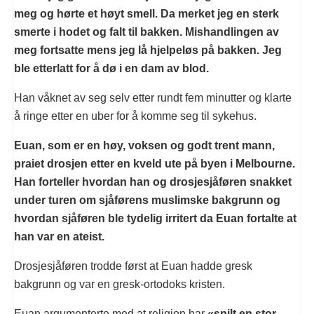
meg og hørte et høyt smell. Da merket jeg en sterk
smerte i hodet og falt til bakken. Mishandlingen av
meg fortsatte mens jeg lå hjelpeløs på bakken. Jeg
ble etterlatt for å dø i en dam av blod.
Han våknet av seg selv etter rundt fem minutter og klarte
å ringe etter en uber for å komme seg til sykehus.
Euan, som er en høy, voksen og godt trent mann,
praiet drosjen etter en kveld ute på byen i Melbourne.
Han forteller hvordan han og drosjesjåføren snakket
under turen om sjåførens muslimske bakgrunn og
hvordan sjåføren ble tydelig irritert da Euan fortalte at
han var en ateist.
Drosjesjåføren trodde først at Euan hadde gresk
bakgrunn og var en gresk-ortodoks kristen.
Euan argumenterte med at religion har
«spilt en stor