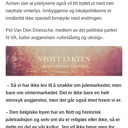
Avisen sier at julelysene også vil bli byttet ut med mer
nøytrale vinterlys. Innbyggerne og lokalpolitikerne er
imidlertid ikke spesielt fornøyde med endringen.
Pol Van Den Driessche, medlem av det politiske partiet
N-VA, kaller avgjørelsen «uforståelig og utrolig».
– Så vi har ikke lov til å snakke om julemarkedet, men
bare om vintermarkedet. Det er ikke bare en helt
sinnsyk avgjørelse, men det går også imot hvem vi er.
– Den belgiske byen har en flott og historisk
juletradisjon og selv om du er religiøs eller ikke, så er
dette en del av vår kultur. Jeg vil ikke bøye meg for