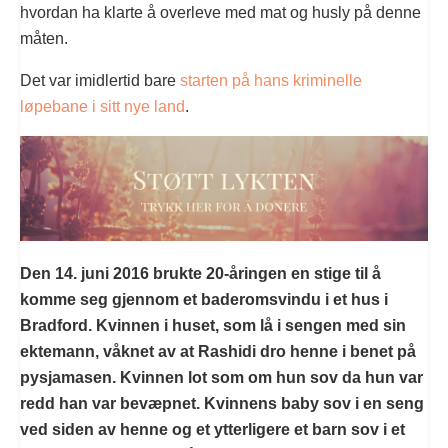
hvordan ha klarte å overleve med mat og husly på denne
måten.
Det var imidlertid bare
starten på hans kriminelle
løpebane i sitt nye land
.
Den 14. juni 2016 brukte 20-åringen en stige til å
komme seg gjennom et baderomsvindu i et hus i
Bradford. Kvinnen i huset, som lå i sengen med sin
ektemann, våknet av at Rashidi dro henne i benet på
pysjamasen. Kvinnen lot som om hun sov da hun var
redd han var bevæpnet. Kvinnens baby sov i en seng
ved siden av henne og et ytterligere et barn sov i et