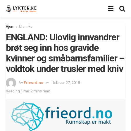
Hjem
Utenriks
ENGLAND: Ulovlig innvandrer
brøt seg inn hos gravide
kvinner og småbarnsfamilier –
voldtok under trusler med kniv
Av
Frieord.no
februar 27, 2018
Reading Time: 2 mins read