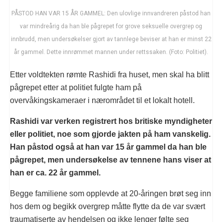
PÅSTOD HAN VAR 15 ÅR GAMMEL: Den ulovlige innvandreren påstod han
var mindreårig da han ble pågrepet for grove seksuelle overgrep og
innbrudd, men undersøkelser gjort av tannlege beviser at han er minst 22
år gammel. Dette innrømmet mannen under rettssaken. (Foto: Politiet).
Etter voldtekten rømte Rashidi fra huset, men skal ha blitt
pågrepet etter at politiet fulgte ham på
overvåkingskameraer i nærområdet til et lokalt hotell.
Rashidi var verken registrert hos britiske myndigheter
eller politiet, noe som gjorde jakten på ham vanskelig.
Han påstod også at han var 15 år gammel da han ble
pågrepet, men undersøkelse av tennene hans viser at
han er ca. 22 år gammel.
Begge familiene som opplevde at 20-åringen brøt seg inn
hos dem og begikk overgrep måtte flytte da de var svært
traumatiserte av hendelsen og ikke lenger følte seg