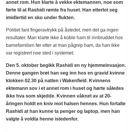
annet rom. Hun klarte å vekke ektemannen, noe som
førte til at Rashidi rømte fra huset. Han etterlot seg
imidlertid en sko under flukten.
Politiet fant fingeravtrykk på åstedet, men det ga ingen
resultater. Man klarte ikke å koble ham til innbruddet hos
barnefamilien før etter at man pågrep ham, da han ikke
var registrert noe sted i systemet.
Den 5. oktober begikk Rashidi en ny hjemmeinvasjon.
Denne gangen brøt han seg inn hos en gravid kvinne
klokken 02.30 på natten i Wakenfield. Kvinnens
ektemann sov i et annet rom i huset og hørte således
ikke hva som skjedde. Kvinnen våknet av at 20-
åringen holdt en kniv mot halsen hennes. Hun fortalte
Rashidi at han kunne ta penger og laptop, men han
valgte å voldta henne istedenfor.