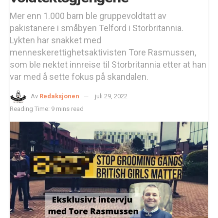
Mer enn 1.000 barn ble gruppevoldtatt av
pakistanere i småbyen Telford i Storbritannia.
Lykten har snakket med
menneskerettighetsaktivisten Tore Rasmussen,
som ble nektet innreise til Storbritannia etter at han
var med å sette fokus på skandalen.
Av
Redaksjonen
juli 29, 2022
Reading Time: 9 mins read