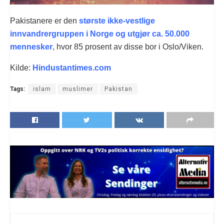
Pakistanere er den
største ikke-vestlige
innvandrergruppen i Norge og utgjør ca. 50.000
mennesker
, hvor 85 prosent av disse bor i Oslo/Viken.
Kilde:
Hindustantimes.com
Tags:
islam
muslimer
Pakistan