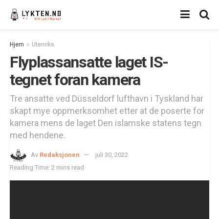
Hjem
Utenriks
Flyplassansatte laget IS-
tegnet foran kamera
Tre ansatte ved Düsseldorf lufthavn i Tyskland har
skapt mye oppmerksomhet etter at de poserte for
kamera mens de laget Den islamske statens tegn
med hendene.
Av
Redaksjonen
juli 30, 2022
Reading Time: 2 mins read