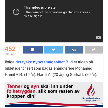
452
Deling
Ifølge
det tyske nyhetsmagasinet Bild
er trioen på
bildet identifisert som bagasjehåndterere Mohamed
Hamit A.R. (19 år), Hamit A. (20 år) og Serhat I. (20 år).