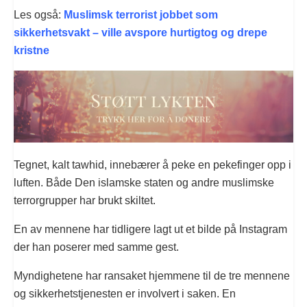
Les også:
Muslimsk terrorist jobbet som
sikkerhetsvakt – ville avspore hurtigtog og drepe
kristne
Tegnet, kalt tawhid, innebærer å peke en pekefinger opp i
luften. Både Den islamske staten og andre muslimske
terrorgrupper har brukt skiltet.
En av mennene har tidligere lagt ut et bilde på Instagram
der han poserer med samme gest.
Myndighetene har ransaket hjemmene til de tre mennene
og sikkerhetstjenesten er involvert i saken. En