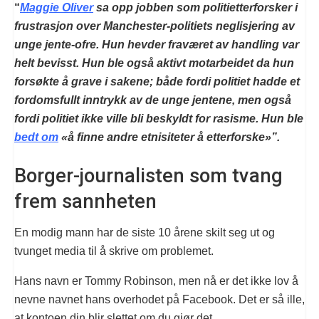
“
Maggie Oliver
sa opp jobben som politietterforsker i
frustrasjon over Manchester-politiets neglisjering av
unge jente-ofre. Hun hevder fraværet av handling var
helt bevisst. Hun ble også aktivt motarbeidet da hun
forsøkte å grave i sakene; både fordi politiet hadde et
fordomsfullt inntrykk av de unge jentene, men også
fordi politiet ikke ville bli beskyldt for rasisme. Hun ble
bedt om
«å finne andre etnisiteter å etterforske»”.
Borger-journalisten som tvang
frem sannheten
En modig mann har de siste 10 årene skilt seg ut og
tvunget media til å skrive om problemet.
Hans navn er Tommy Robinson, men nå er det ikke lov å
nevne navnet hans overhodet på Facebook. Det er så ille,
at kontoen din blir slettet om du gjør det.