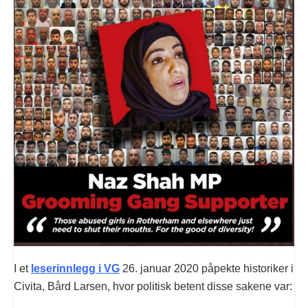
I et
leserinnlegg i VG
26. januar 2020 påpekte historiker i
Civita, Bård Larsen, hvor politisk betent disse sakene var: