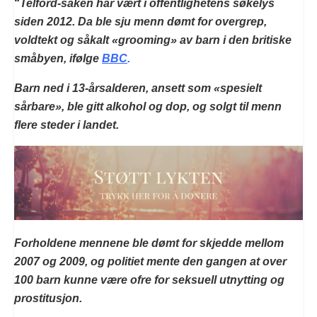
“
Telford-saken har vært i offentlighetens søkelys
siden 2012. Da ble sju menn dømt for overgrep,
voldtekt og såkalt «grooming» av barn i den britiske
småbyen, ifølge
BBC
.
Barn ned i 13-årsalderen, ansett som «spesielt
sårbare», ble gitt alkohol og dop, og solgt til menn
flere steder i landet.
Forholdene mennene ble dømt for skjedde mellom
2007 og 2009, og politiet mente den gangen at over
100 barn kunne være ofre for seksuell utnytting og
prostitusjon.