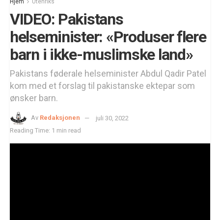
Hjem
Utenriks
VIDEO: Pakistans
helseminister: «Produser flere
barn i ikke-muslimske land»
Pakistans føderale helseminister Abdul Qadir Patel
kom med et forslag til pakistanske ektepar som
ønsker barn.
Av
Redaksjonen
juli 30, 2022
Reading Time: 1 min read