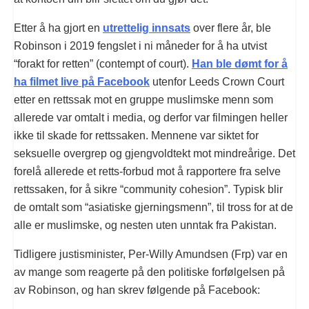
Etter å ha gjort en
utrettelig innsats
over flere år, ble
Robinson i 2019 fengslet i ni måneder for å ha utvist
“forakt for retten” (contempt of court).
Han ble dømt for å
ha filmet live på Facebook
utenfor Leeds Crown Court
etter en rettssak mot en gruppe muslimske menn som
allerede var omtalt i media, og derfor var filmingen heller
ikke til skade for rettssaken. Mennene var siktet for
seksuelle overgrep og gjengvoldtekt mot mindreårige. Det
forelå allerede et retts-forbud mot å rapportere fra selve
rettssaken, for å sikre “community cohesion”. Typisk blir
de omtalt som “asiatiske gjerningsmenn”, til tross for at de
alle er muslimske, og nesten uten unntak fra Pakistan.
Tidligere justisminister, Per-Willy Amundsen (Frp) var en
av mange som reagerte på den politiske forfølgelsen på
av Robinson, og han skrev følgende på Facebook: