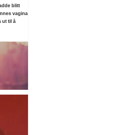
adde blitt
hennes vagina
t til å