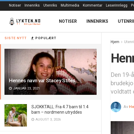
Notiser
Innenriks
Utenriks
Multimedia
Kommentar
Leserinnlegg
P
NOTISER
INNENRIKS
UTENRI
SISTE NYTT
POPULÆRT
Hjem
Utenr
Henn
Den 19-å
Hennes navn var Stacey Stites
brudekjol
JANUAR 23, 2021
voldtatt 
Av
He
SJOKKTALL: Fra 4.7 barn til 1.4
barn – nordmenn utryddes
AUGUST 3, 2026