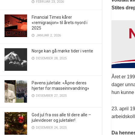
FEBRUAR 23, 2026
Stites dre
Financial Times kårer
«remigrasjon» til årets nyord i
2025
JANUAR 2, 2026
Norge kan gå mørke tider i vente
DESEMBER 28, 2025
Året er 199
Pavens juletale: «Åpne deres
dager unna 
hjerter for masseinnvandring»
hun kunne 
DESEMBER 27, 2025
23. april 1
God jul fra oss alle til dere alle –
arbeidskoll
julevideoer og juletaler!
DESEMBER 24, 2025
Da hennes 