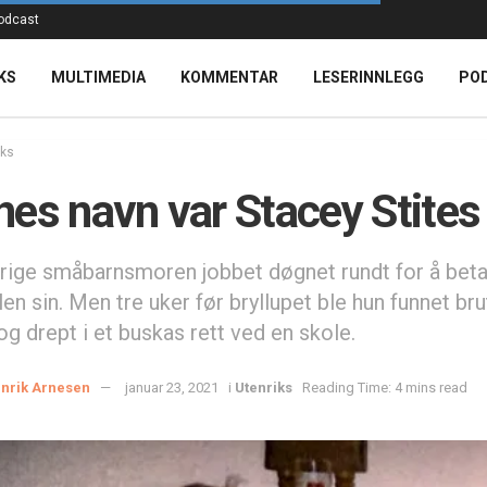
odcast
KS
MULTIMEDIA
KOMMENTAR
LESERINNLEGG
PO
iks
es navn var Stacey Stites
rige småbarnsmoren jobbet døgnet rundt for å beta
en sin. Men tre uker før bryllupet ble hun funnet bru
og drept i et buskas rett ved en skole.
nrik Arnesen
januar 23, 2021
i
Utenriks
Reading Time: 4 mins read