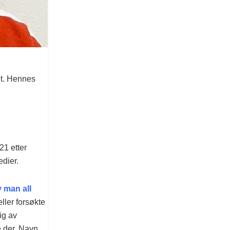
pet. Hennes
21 etter
dier.
 man all
ler forsøkte
ig av
e der. Navn