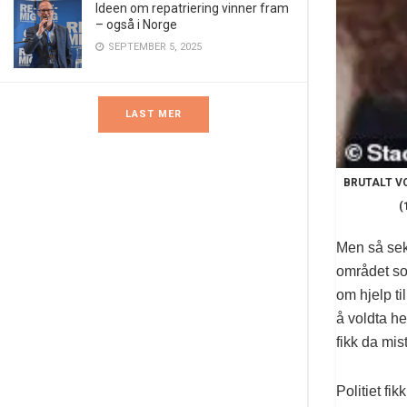
Ideen om repatriering vinner fram
– også i Norge
SEPTEMBER 5, 2025
LAST MER
BRUTALT VOL
(
Men så sek
området so
om hjelp t
å voldta h
fikk da mis
Politiet f