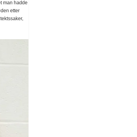
et man hadde
øden etter
tektssaker,