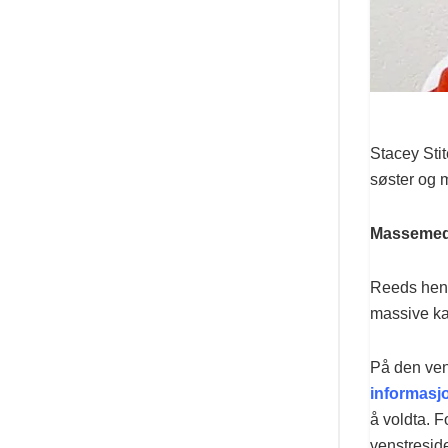
Stacey Stit
søster og m
Massemedia
Reeds henre
massive ka
På den ven
informasj
å voldta. 
venstresid