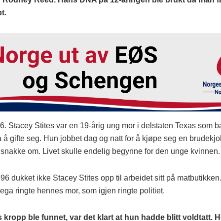
pt.
6. Stacey Stites var en 19-årig ung mor i delstaten Texas som b
å gifte seg. Hun jobbet dag og natt for å kjøpe seg en brudekjol
snakke om. Livet skulle endelig begynne for den unge kvinnen.
996 dukket ikke Stacey Stites opp til arbeidet sitt på matbutikken
ega ringte hennes mor, som igjen ringte politiet.
kropp ble funnet, var det klart at hun hadde blitt voldtatt. 