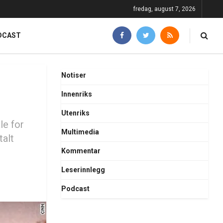
fredag, august 7, 2026
DCAST
Notiser
Innenriks
Utenriks
le for
Multimedia
talt
Kommentar
Leserinnlegg
Podcast