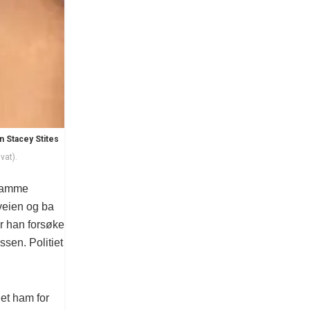
 Stacey Stites
vat).
 samme
veien og ba
r han forsøke
sen. Politiet
et ham for