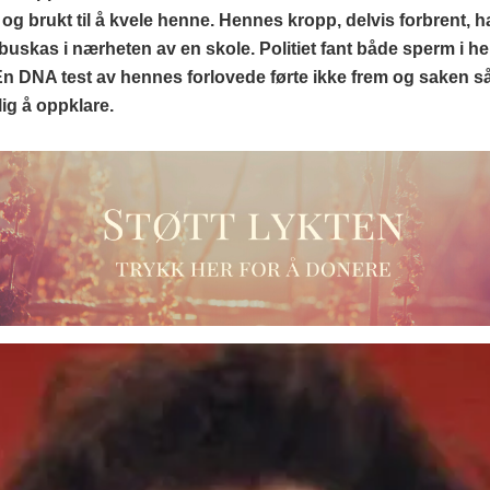
t og brukt til å kvele henne. Hennes kropp, delvis forbrent, h
t buskas i nærheten av en skole. Politiet fant både sperm i 
n DNA test av hennes forlovede førte ikke frem og saken så u
ig å oppklare.