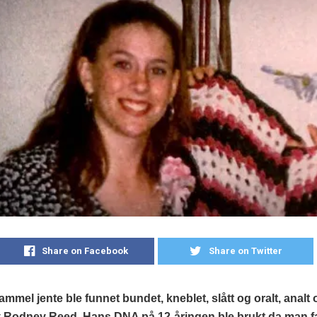
Share on Facebook
Share on Twitter
ammel jente ble funnet bundet, kneblet, slått og oralt, analt 
av Rodney Reed. Hans DNA på 12-åringen ble brukt da man f