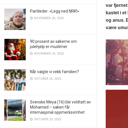
var fjerne
Partileder: «Legg ned NRK!»
kastet i e
NOVEMBER 26, 2025
og anus. E
være umul
90 prosent av søkerne om
julehjelp er muslimer
NOVEMBER 24, 2025
Når valgte vi vekk familien?
OKTOBER 26, 2025
Svenske Meya (16) ble voldtatt av
Mohamed – saken får
internasjonal oppmerksomhet
OKTOBER 23, 2025