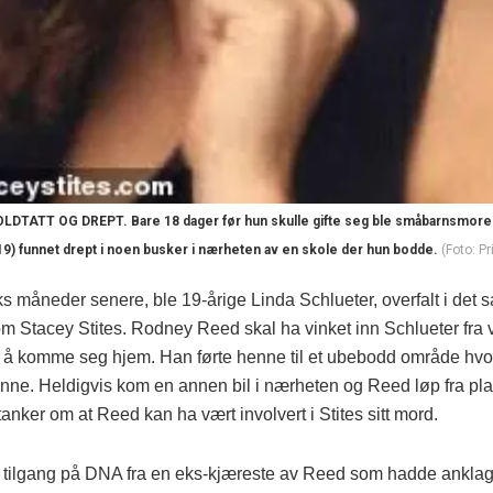
DTATT OG DREPT. Bare 18 dager før hun skulle gifte seg ble småbarnsmoren
19) funnet drept i noen busker i nærheten av en skole der hun bodde.
(Foto: Pri
s måneder senere, ble 19-årige Linda Schlueter, overfalt i det
m Stacey Stites. Rodney Reed skal ha vinket inn Schlueter fra 
il å komme seg hjem. Han førte henne til et ubebodd område hvo
enne. Heldigvis kom en annen bil i nærheten og Reed løp fra plas
tanker om at Reed kan ha vært involvert i Stites sitt mord.
ikk tilgang på DNA fra en eks-kjæreste av Reed som hadde anklag