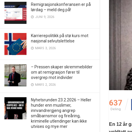
Remigrasjonskonferansen er på
lørdag – meld deg på!
JUNI 9, 2026
Karrierepolitikk på stø kurs mot
nasjonal selvutslettelse
MARS 3, 2026
– Pressen skaper skremmebilder
om at remigrasjon fører til
overgrep mot individer
MARS 2, 2026
Nyhetsrunden 23.2.2026 – Heller
637
hunder enn muslimer,
Deling
innvandrergjeng angrep
småbarnsmor og fireåring,
kriminelle utlendinger kan ikke
En 12 år g
utvises og mye mer
voldtatt 