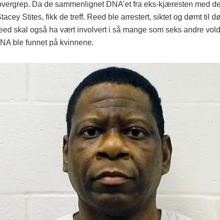
overgrep. Da de sammenlignet DNA’et fra eks-kjæresten med d
tacey Stites, fikk de treff. Reed ble arrestert, siktet og dømt til d
Reed skal også ha vært involvert i så mange som seks andre vold
NA ble funnet på kvinnene.