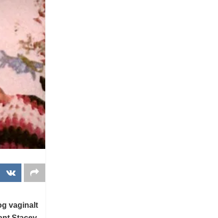
og vaginalt
ant Stacey