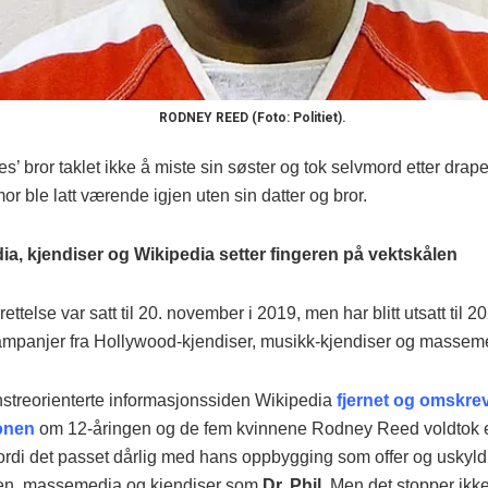
RODNEY REED (Foto: Politiet).
es’ bror taklet ikke å miste sin søster og tok selvmord etter dra
or ble latt værende igjen uten sin datter og bror.
, kjendiser og Wikipedia setter fingeren på vektskålen
ttelse var satt til 20. november i 2019, men har blitt utsatt til 20
mpanjer fra Hollywood-kjendiser, musikk-kjendiser og masseme
streorienterte informasjonssiden Wikipedia
fjernet og omskrev
onen
om 12-åringen og de fem kvinnene Rodney Reed voldtok el
Fordi det passet dårlig med hans oppbygging som offer og uskyld
en, massemedia og kjendiser som
Dr. Phil
. Men det stopper ikk