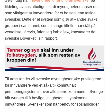
Selv i dag har
innvandrere forrang foran svensker
på
tildeling av sosialboliger, fordi myndighetene anser det
som viktigere at innvandrere får et bosted, enn fattige
svensker. Dette er et system som gjør at «andre svake
grupper i samfunnet, som i mange tilfeller har stått på
venteliste i årevis, føler seg forbigått», konstaterer det
svenske Boverket i sin rapport.
Til tross for det vil svenske myndigheter øke privilegiene
for innvandrere ved et såkalt «kommunalt
prioriteringssystem», hvor alle større kommuner i Sverige
blir tvunget til å bevilge leiligheter til nyankomne
innvandrere. Svensker som har behov for sosialboliger