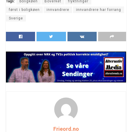
Tags:
boligkøen
Boverket
flyktninger
først i boligkøen
innvandrere
innvandrere har forrang
Sverige
Frieord.no