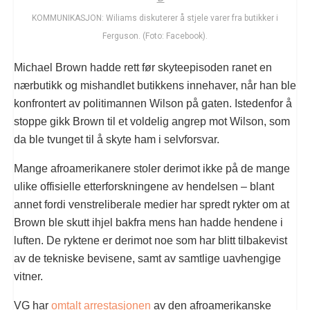
KOMMUNIKASJON: Wiliams diskuterer å stjele varer fra butikker i
Ferguson. (Foto: Facebook).
Michael Brown hadde rett før skyteepisoden ranet en
nærbutikk og mishandlet butikkens innehaver, når han ble
konfrontert av politimannen Wilson på gaten. Istedenfor å
stoppe gikk Brown til et voldelig angrep mot Wilson, som
da ble tvunget til å skyte ham i selvforsvar.
Mange afroamerikanere stoler derimot ikke på de mange
ulike offisielle etterforskningene av hendelsen – blant
annet fordi venstreliberale medier har spredt rykter om at
Brown ble skutt ihjel bakfra mens han hadde hendene i
luften. De ryktene er derimot noe som har blitt tilbakevist
av de tekniske bevisene, samt av samtlige uavhengige
vitner.
VG har
omtalt arrestasjonen
av den afroamerikanske