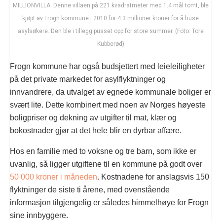
MILLIONVILLA: Denne villaen på 221 kvadratmeter med 1.4 mål tomt, ble
kjøpt av Frogn kommune i 2010 for 4.3 millioner kroner for å huse
asylsøkere. Den ble i tillegg pusset opp for store summer. (Foto: Tore
Kubberød)
Frogn kommune har også budsjettert med leieleiligheter
på det private markedet for asylflyktninger og
innvandrere, da utvalget av egnede kommunale boliger er
svært lite. Dette kombinert med noen av Norges høyeste
boligpriser og dekning av utgifter til mat, klær og
bokostnader gjør at det hele blir en dyrbar affære.
Hos en familie med to voksne og tre barn, som ikke er
uvanlig, så ligger utgiftene til en kommune på godt over
50 000 kroner i måneden
. Kostnadene for anslagsvis 150
flyktninger de siste ti årene, med ovenstående
informasjon tilgjengelig er således himmelhøye for Frogn
sine innbyggere.