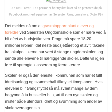
OPPRØR: Over 1166 personer har trykket liker på en protestside på
Facebook mot nedleggelsen av Seiersten Ungdomsskole. (Foto: FB)
Det meldes nå om et
grasrotopprør blant elever og
foreldre
ved Seiersten Ungdomsskole som er nære ved å
bli ofret av budsjettkniven. Frogn må spare 18-20
millioner kroner i det neste budsjettåret og et av tiltakene
fra lokalpolitikerne har vært å stenge ungdomskolen, og
sende alle elevene til nærliggende skoler. Dette vil igjen
føre til sprengte klasserom og færre lærere.
Skolen er også den eneste i kommunen som har et fullt
idrettsanlegg og svømmehall tilknyttet timeplanen. Hvis
elevene blir tvangsflyttet så må svært mange av dem
begynne å ta buss eller bli kjørt til den nye skolen og
mister både utendørs idrett og svømming som endel av
skolehverdagen sin.