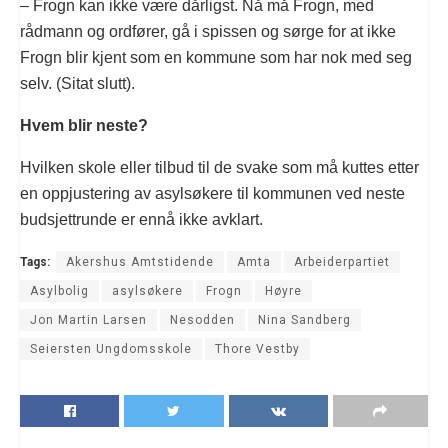
– Frogn kan ikke være dårligst. Nå må Frogn, med
rådmann og ordfører, gå i spissen og sørge for at ikke
Frogn blir kjent som en kommune som har nok med seg
selv. (Sitat slutt).
Hvem blir neste?
Hvilken skole eller tilbud til de svake som må kuttes etter
en oppjustering av asylsøkere til kommunen ved neste
budsjettrunde er ennå ikke avklart.
Tags:
Akershus Amtstidende
Amta
Arbeiderpartiet
Asylbolig
asylsøkere
Frogn
Høyre
Jon Martin Larsen
Nesodden
Nina Sandberg
Seiersten Ungdomsskole
Thore Vestby