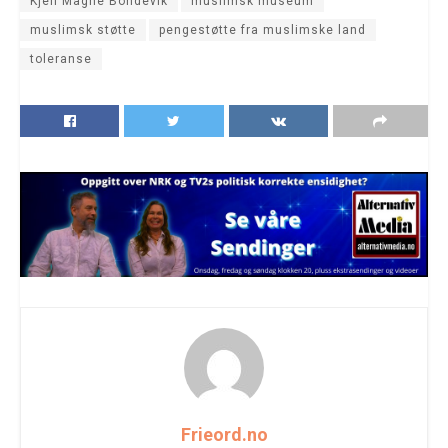
Kjell Magne Bondevik
muslimsk museum
muslimsk støtte
pengestøtte fra muslimske land
toleranse
Frieord.no