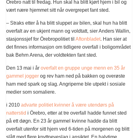
Örebro natt til fredag. Hun skal ha blitt kjørt hjem i bil og
vært nære hjemmet sitt når overgrepet fant sted.
– Straks etter å ha blitt sluppet av bilen, skal hun ha blitt
overfalt av en ukjent mann og voldtatt, sier Anders Wallin,
stasjonssjef for Örebropolitiet til
Aftonbladet
. Han sier at
det finnes informasjon om tidligere overfall i boligområdet
bak Behrn Arena, der voldtekten fant sted.
Den 13 mai i år
overfalt en gruppe unge menn en 35 år
gammel jogger
og rev ham ned på bakken og overøste
ham med spark og slag. Angriperne ble utpekt i sosiale
medier som somaliere.
i 2010
advarte politiet kvinner å være utendørs på
natterstid
i Örebro, etter at tre overfall hadde funnet sted
på ett døgn. En 23 år gammel kvinne hadde da blitt
overfalt utenfor sitt hjem ved 6-tiden på morgenen og blitt
slått med flere knyttneveslag i ansiktet. En halvtime