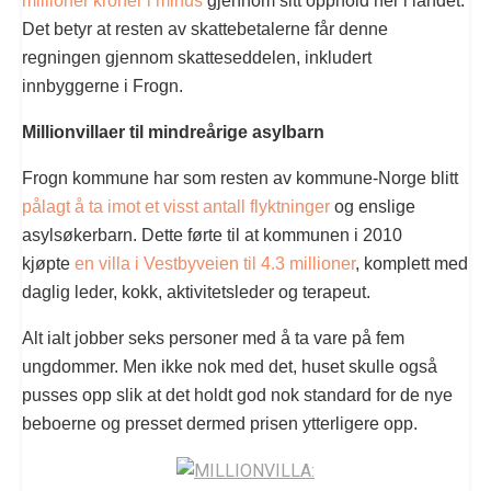
millioner kroner i minus
gjennom sitt opphold her i landet.
Det betyr at resten av skattebetalerne får denne
regningen gjennom skatteseddelen, inkludert
innbyggerne i Frogn.
Millionvillaer til mindreårige asylbarn
Frogn kommune har som resten av kommune-Norge blitt
pålagt å ta imot et visst antall flyktninger
og enslige
asylsøkerbarn. Dette førte til at kommunen i 2010
kjøpte
en villa i Vestbyveien til 4.3 millioner
, komplett med
daglig leder, kokk, aktivitetsleder og terapeut.
Alt ialt jobber seks personer med å ta vare på fem
ungdommer. Men ikke nok med det, huset skulle også
pusses opp slik at det holdt god nok standard for de nye
beboerne og presset dermed prisen ytterligere opp.