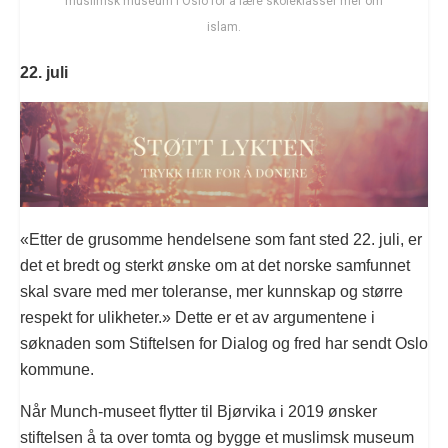
muslimsk museum i Oslo for å lære skoleklasser mer om
islam.
22. juli
«Etter de grusomme hendelsene som fant sted 22. juli, er
det et bredt og sterkt ønske om at det norske samfunnet
skal svare med mer toleranse, mer kunnskap og større
respekt for ulikheter.» Dette er et av argumentene i
søknaden som Stiftelsen for Dialog og fred har sendt Oslo
kommune.
Når Munch-museet flytter til Bjørvika i 2019 ønsker
stiftelsen å ta over tomta og bygge et muslimsk museum