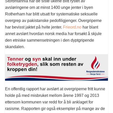
Storbritannia har de siste ukene blitt rystet av
avsløringene om at minst 1400 unge jenter i byen
Rotherham har blitt utsatt for systematiske seksuelle
overgrep av pakistanske pedofiligjenger. Overgriperne
har bevisst jaktet på hvite jenter.
Frieord.no
har blant
annet avslørt hvordan norsk media har forsøkt å skjule
den etniske sammensetningen i den dyptgripende
skandalen.
En offentlig rapport har avslørt at overgriperne fritt kunne
holde på med misbruket mellom årene 1997 og 2013
ettersom kommunen var redd for å bli anklaget for
rasisme. Rapporten gir også eksempler på mange av de