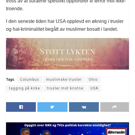
tross av at suraene spesifikt oppfordrer til terror mot ikke-
troende.
I den seneste tiden har USA opplevd en økning i trusler
og hat-kriminalitet begått av muslimer bosatt i landet.
Tags:
Columbus
muslimske trusler
Ohio
tagging på kirke
trusler mot kristne
USA