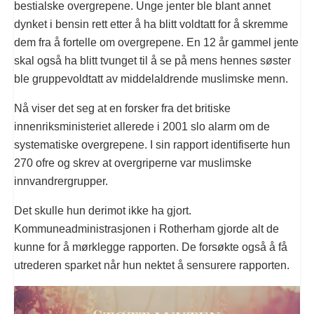
bestialske overgrepene. Unge jenter ble blant annet
dynket i bensin rett etter å ha blitt voldtatt for å skremme
dem fra å fortelle om overgrepene. En 12 år gammel jente
skal også ha blitt tvunget til å se på mens hennes søster
ble gruppevoldtatt av middelaldrende muslimske menn.
Nå viser det seg at en forsker fra det britiske
innenriksministeriet allerede i 2001 slo alarm om de
systematiske overgrepene. I sin rapport identifiserte hun
270 ofre og skrev at overgriperne var muslimske
innvandrergrupper.
Det skulle hun derimot ikke ha gjort.
Kommuneadministrasjonen i Rotherham gjorde alt de
kunne for å mørklegge rapporten. De forsøkte også å få
utrederen sparket når hun nektet å sensurere rapporten.