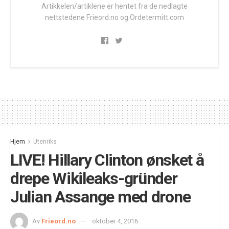
Artikkelen/artiklene er hentet fra de nedlagte
nettstedene Frieord.no og Ordetermitt.com
Hjem
Utenriks
LIVE! Hillary Clinton ønsket å
drepe Wikileaks-gründer
Julian Assange med drone
Av
Frieord.no
oktober 4, 2016