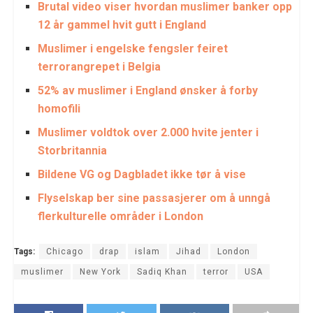
Brutal video viser hvordan muslimer banker opp
12 år gammel hvit gutt i England
Muslimer i engelske fengsler feiret
terrorangrepet i Belgia
52% av muslimer i England ønsker å forby
homofili
Muslimer voldtok over 2.000 hvite jenter i
Storbritannia
Bildene VG og Dagbladet ikke tør å vise
Flyselskap ber sine passasjerer om å unngå
flerkulturelle områder i London
Tags:
Chicago
drap
islam
Jihad
London
muslimer
New York
Sadiq Khan
terror
USA