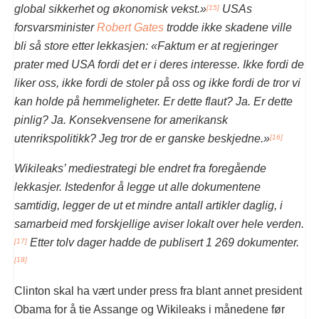
global sikkerhet og økonomisk vekst.»
USAs
[15]
forsvarsminister
Robert Gates
trodde ikke skadene ville
bli så store etter lekkasjen: «Faktum er at regjeringer
prater med USA fordi det er i deres interesse. Ikke fordi de
liker oss, ikke fordi de stoler på oss og ikke fordi de tror vi
kan holde på hemmeligheter. Er dette flaut? Ja. Er dette
pinlig? Ja. Konsekvensene for amerikansk
utenrikspolitikk? Jeg tror de er ganske beskjedne.»
[16]
Wikileaks’ mediestrategi ble endret fra foregående
lekkasjer. Istedenfor å legge ut alle dokumentene
samtidig, legger de ut et mindre antall artikler daglig, i
samarbeid med forskjellige aviser lokalt over hele verden.
Etter tolv dager hadde de publisert 1 269 dokumenter.
[17]
[18]
Clinton skal ha vært under press fra blant annet president
Obama for å tie Assange og Wikileaks i månedene før