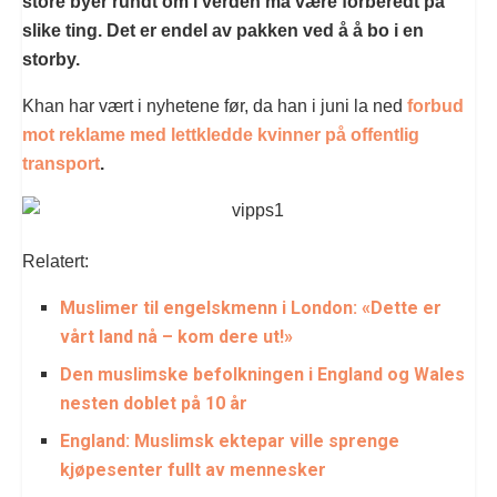
store byer rundt om i verden må være forberedt på
slike ting. Det er endel av pakken ved å å bo i en
storby.
Khan har vært i nyhetene før, da han i juni la ned
forbud
mot reklame med lettkledde kvinner på offentlig
transport
.
Relatert:
Muslimer til engelskmenn i London: «Dette er
vårt land nå – kom dere ut!»
Den muslimske befolkningen i England og Wales
nesten doblet på 10 år
England: Muslimsk ektepar ville sprenge
kjøpesenter fullt av mennesker