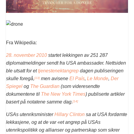
Fra Wikipedia:
28. november
2010
startet lekkingen av 251 287
diplomatmeldinger sendt fra USA ambassader. Nettsiden
ble utsatt for et
tjenestenektangrep
dagen publiseringen
skulle foregå,
men avisene
El País
,
Le Monde
,
Der
[13]
Spiegel
og
The Guardian
(som videresendte
dokumentene til
The New York Times
) publiserte artikler
basert på notatene samme dag.
[14]
USAs utenriksminister
Hillary Clinton
sa at USA fordømte
lekkasjene, og at de var «et angrep på USAs
utenrikspolitikk og allianser og partnerskap som sikrer